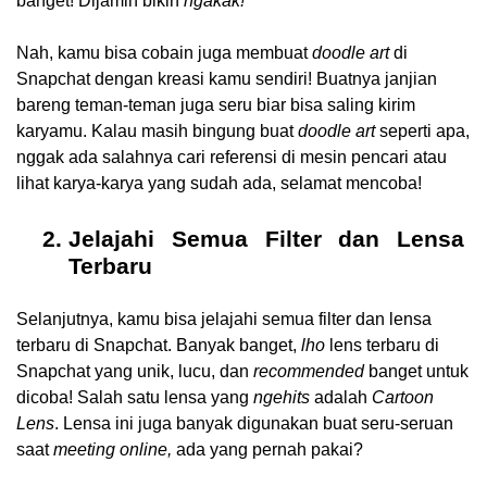
banget! Dijamin bikin 
ngakak!
Nah, kamu bisa cobain juga membuat 
doodle art
 di 
Snapchat dengan kreasi kamu sendiri! Buatnya janjian 
bareng teman-teman juga seru biar bisa saling kirim 
karyamu. Kalau masih bingung buat 
doodle art 
seperti apa, 
nggak ada salahnya cari referensi di mesin pencari atau 
lihat karya-karya yang sudah ada, selamat mencoba!
Jelajahi Semua Filter dan Lensa 
Terbaru
Selanjutnya, kamu bisa jelajahi semua filter dan lensa 
terbaru di Snapchat. Banyak banget, 
lho 
lens terbaru di 
Snapchat yang unik, lucu, dan
 recommended 
banget untuk 
dicoba! Salah satu lensa yang 
ngehits
 adalah 
Cartoon 
Lens
. Lensa ini juga banyak digunakan buat seru-seruan 
saat 
meeting online,
 ada yang pernah pakai?