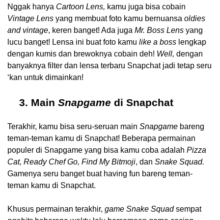
Nggak hanya 
Cartoon Lens,
 kamu juga bisa cobain 
Vintage Lens
 yang membuat foto kamu bernuansa 
oldies 
and vintage
, keren banget! Ada juga 
Mr. Boss Lens
 yang 
lucu banget! Lensa ini buat foto kamu
 like a boss
 lengkap 
dengan kumis dan brewoknya cobain deh! 
Well, 
dengan 
banyaknya filter dan lensa terbaru Snapchat jadi tetap seru 
‘kan untuk dimainkan!
Main 
Snapgame
 di Snapchat
Terakhir, kamu bisa seru-seruan main 
Snapgame
 bareng 
teman-teman kamu di Snapchat! Beberapa permainan 
populer di Snapgame yang bisa kamu coba adalah 
Pizza 
Cat, Ready Chef Go, Find My Bitmoji
, dan 
Snake Squad.
Gamenya seru banget buat having fun bareng teman-
teman kamu di Snapchat. 
Khusus permainan terakhir, 
game Snake Squad
 sempat 