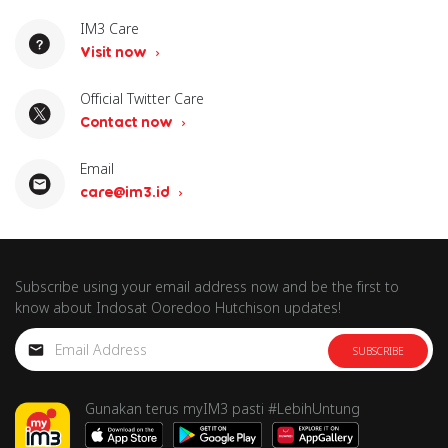
IM3 Care
Visit now
Official Twitter Care
Contact now
Email
care@im3.id
Subscribe using your email address now and be the first to
know about Indosat Ooredoo Hutchison updates!
SUBSCRIBE
Gunakan terus myIM3 pasti #LebihUntung