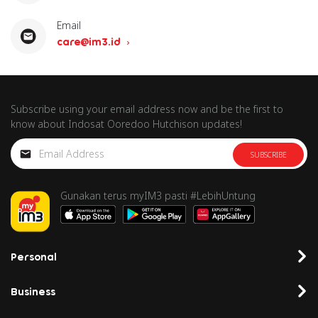
Email
care@im3.id
Subscribe using your email address now and be the first to
know about Indosat Ooredoo Hutchison updates!
SUBSCRIBE
Gunakan terus myIM3 pasti #LebihUntung
Personal
Business