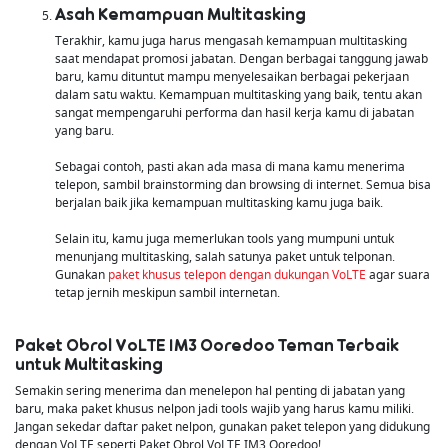
Asah Kemampuan Multitasking
Terakhir, kamu juga harus mengasah kemampuan multitasking
saat mendapat promosi jabatan. Dengan berbagai tanggung jawab
baru, kamu dituntut mampu menyelesaikan berbagai pekerjaan
dalam satu waktu. Kemampuan multitasking yang baik, tentu akan
sangat mempengaruhi performa dan hasil kerja kamu di jabatan
yang baru.
Sebagai contoh, pasti akan ada masa di mana kamu menerima
telepon, sambil brainstorming dan browsing di internet. Semua bisa
berjalan baik jika kemampuan multitasking kamu juga baik.
Selain itu, kamu juga memerlukan tools yang mumpuni untuk
menunjang multitasking, salah satunya paket untuk telponan.
Gunakan
paket khusus telepon dengan dukungan VoLTE
agar suara
tetap jernih meskipun sambil internetan.
Paket Obrol VoLTE IM3 Ooredoo Teman Terbaik
untuk Multitasking
Semakin sering menerima dan menelepon hal penting di jabatan yang
baru, maka paket khusus nelpon jadi tools wajib yang harus kamu miliki.
Jangan sekedar daftar paket nelpon, gunakan paket telepon yang didukung
dengan VoLTE seperti Paket Obrol VoLTE IM3 Ooredoo!