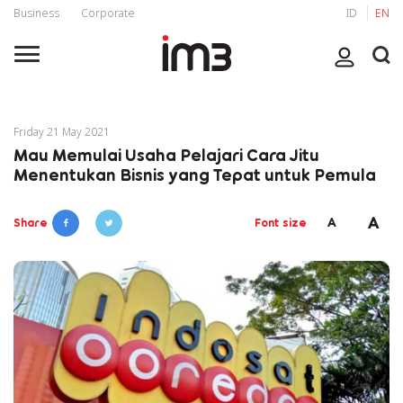
Business
Corporate
ID
EN
Friday 21 May 2021
Mau Memulai Usaha Pelajari Cara Jitu
Menentukan Bisnis yang Tepat untuk Pemula
A
A
Share
Font size