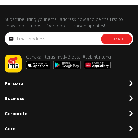
Subscribe using your email address now and be the first to
know about Indosat Ooredoo Hutchison updates!
SUBSCRIBE
Gunakan terus myIM3 pasti #LebihUntung
Personal
Business
Corporate
Care