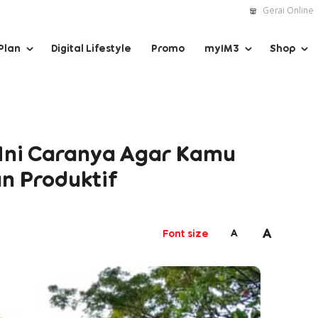
Gerai Online
Plan
Digital Lifestyle
Promo
myIM3
Shop
 Ini Caranya Agar Kamu
n Produktif
A
A
Font size