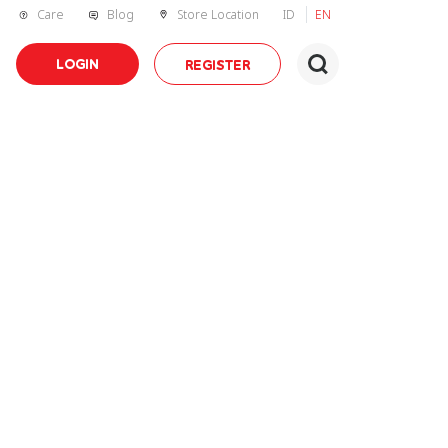
Care
Blog
Store Location
ID
EN
LOGIN
REGISTER