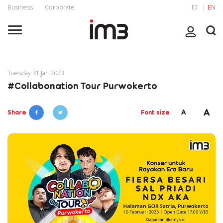
Business
Corporate
ID
EN
Tuesday 31 Jan 2023
#Collabonation Tour Purwokerto
A
A
Share
Font size