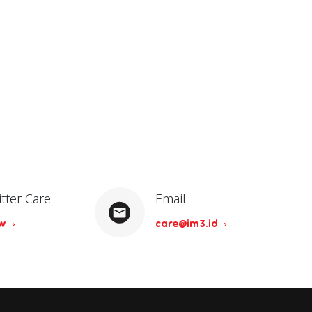
itter Care
Email
ow
care@im3.id