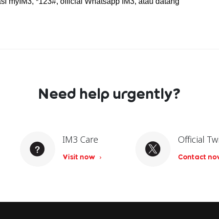
 myIM3, *123#, official Whatsapp IM3, atau datang 
Need help urgently?
IM3 Care
Official Tw
Visit now
Contact n