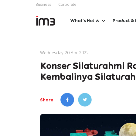
Business
Corporate
What’s Hot 🔥
Product & 
Wednesday 20 Apr 2022
Konser Silaturahmi 
Kembalinya Silatura
Share