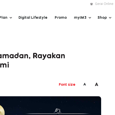
Gerai Online
Plan
Digital Lifestyle
Promo
myIM3
Shop
Ramadan, Rayakan
hmi
A
A
Font size