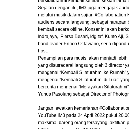
bersilaturahmi kembali setelah sekian lama t
Sejalan dengan itu, IM3 juga mengajak aud
melalui musik dalam sajian #Collabonation
audiens secara langsung, sebagai harapan ba
kembali secara offline. Konser ini akan berko
Indrajaya,  Fiersa Besari, Idgitaf, Kunto Aji,
band leader Enrico Octaviano, serta dipandu
host.
Penampilan para musisi akan menjadi lebih 
yang disutradarai langsung oleh 3 director ya
mengenai “Kembali Silaturahmi ke Rumah” ya
mengenai “Kembali Silaturahmi di Luar” yang
bercerita mengenai “Merayakan Silaturahmi” 
Yunus Pasolang sebagai Director of Photogr
Jangan lewatkan kemeriahan #Collabonatio
YouTube IM3 pada 24 April 2022 pukul 20.
maksimal bareng orang tersayang, aktifkan 