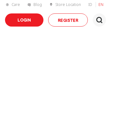
Care
Blog
Store Location
ID
EN
LOGIN
REGISTER