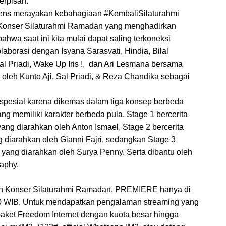
erpisah. 
iens merayakan kebahagiaan #KembaliSilaturahmi 
 Konser Silaturahmi Ramadan yang menghadirkan 
hwa saat ini kita mulai dapat saling terkoneksi 
laborasi dengan Isyana Sarasvati, Hindia, Bilal 
 Sal Priadi, Wake Up Iris !,  dan Ari Lesmana bersama 
 oleh Kunto Aji, Sal Priadi, & Reza Chandika sebagai 
spesial karena dikemas dalam tiga konsep berbeda 
ng memiliki karakter berbeda pula. Stage 1 bercerita 
ng diarahkan oleh Anton Ismael, Stage 2 bercerita 
 diarahkan oleh Gianni Fajri, sedangkan Stage 3 
yang diarahkan oleh Surya Penny. Serta dibantu oleh 
aphy.
n Konser Silaturahmi Ramadan, PREMIERE hanya di 
00 WIB. Untuk mendapatkan pengalaman streaming yang 
paket Freedom Internet dengan kuota besar hingga 