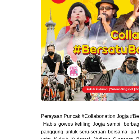
Perayaan Puncak #Collabonation Jogja #Ber
 Habis gowes keliling Jogja sambil berbagi, kita lanjut membawa keseruan dari jalanan ke atas 
panggung untuk seru-seruan bersama Iga M