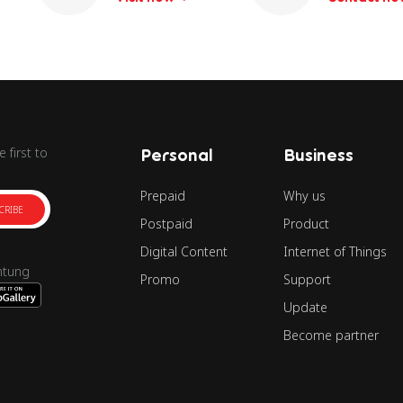
 first to
Personal
Business
Prepaid
Why us
CRIBE
Postpaid
Product
Digital Content
Internet of Things
ntung
Promo
Support
Update
Become partner