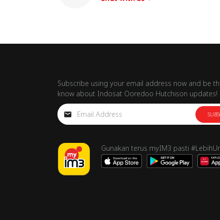
Subscribe using your email address now and be the
know about Indosat Ooredoo Hutchison updates!
SUBS
Gunakan terus myIM3 pasti #LebihU