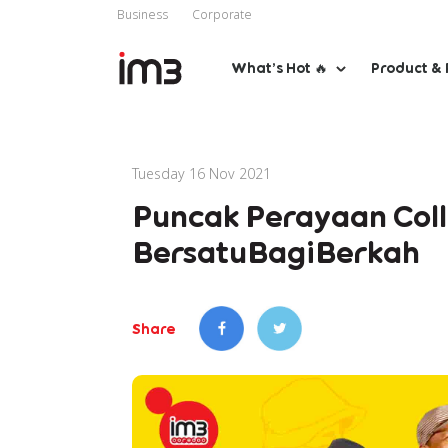
Business
Corporate
What’s Hot 🔥
Product & 
Tuesday 16 Nov 2021
Puncak Perayaan Coll
BersatuBagiBerkah
Share