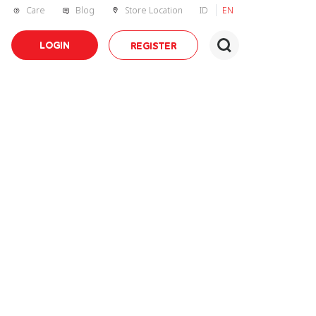
Care
Blog
Store Location
ID
EN
LOGIN
REGISTER