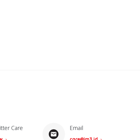
itter Care
Email
ow
care@im3.id