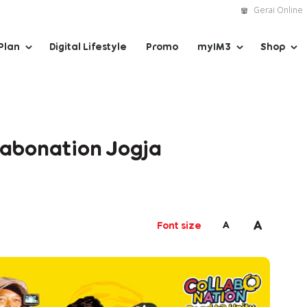
Gerai Online
Plan
Digital Lifestyle
Promo
myIM3
Shop
abonation Jogja
A
A
Font size