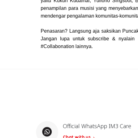
yaitu Kukuh Kudamai, Yuliono Singsoot, B
penampilan para musisi yang menyebarkan 
mendengar pengalaman komunitas-komunitas
Penasaran? Langsung aja saksikan Puncak 
Jangan lupa untuk subscribe & nyalain n
#Collabonation lainnya.
Official WhatsApp IM3 Care
Chat with us