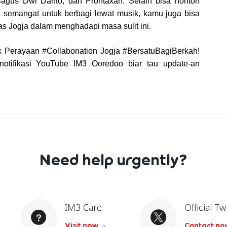
agus Dwi Danto, dan Prontaxan. Selain bisa nonton 
semangat untuk berbagi lewat musik, kamu juga bisa 
 Jogja dalam menghadapi masa sulit ini.
Perayaan #Collabonation Jogja #BersatuBagiBerkah! 
otifikasi YouTube IM3 Ooredoo biar tau update-an 
Need help urgently?
IM3 Care
Official Tw
Visit now
Contact n