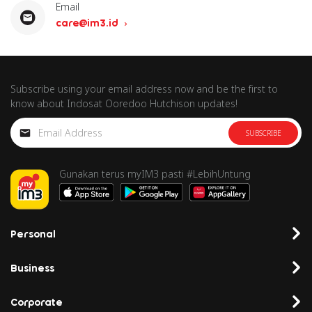
Email
care@im3.id
Subscribe using your email address now and be the first to
know about Indosat Ooredoo Hutchison updates!
SUBSCRIBE
Gunakan terus myIM3 pasti #LebihUntung
Personal
Business
Corporate