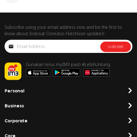
Subscribe using your email address now and be the first to
know about Indosat Ooredoo Hutchison updates!
SUBSCRIBE
Gunakan terus myIM3 pasti #LebihUntung
Personal
Business
Corporate
Care