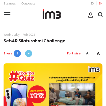
Business
Corporate
ID
EN
Wednesday 1 Feb 2023
SebAR Silaturahmi Challenge
A
A
Share
Font size