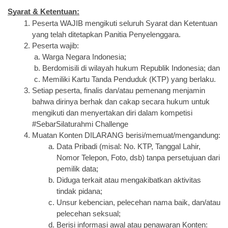
Syarat & Ketentuan:
Peserta WAJIB mengikuti seluruh Syarat dan Ketentuan 
yang telah ditetapkan Panitia Penyelenggara.
Peserta wajib:
 a. Warga Negara Indonesia;
 b. Berdomisili di wilayah hukum Republik Indonesia; dan
 c. Memiliki Kartu Tanda Penduduk (KTP) yang berlaku.
Setiap peserta, finalis dan/atau pemenang menjamin 
bahwa dirinya berhak dan cakap secara hukum untuk 
mengikuti dan menyertakan diri dalam kompetisi 
#SebarSilaturahmi Challenge
Muatan Konten DILARANG berisi/memuat/mengandung:
Data Pribadi (misal: No. KTP, Tanggal Lahir, 
Nomor Telepon, Foto, dsb) tanpa persetujuan dari 
pemilik data;
Diduga terkait atau mengakibatkan aktivitas 
tindak pidana;
Unsur kebencian, pelecehan nama baik, dan/atau 
pelecehan seksual;
Berisi informasi awal atau penawaran Konten: