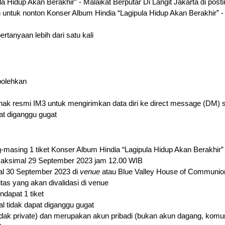
 Hidup Akan Berakhir” - Malaikat Berputar Di Langit Jakarta di post
 untuk nonton Konser Album Hindia “Lagipula Hidup Akan Berakhir” - 
tanyaan lebih dari satu kali
bolehkan
ihak resmi IM3 untuk mengirimkan data diri ke direct message (DM) 
pat diganggu gugat
sing 1 tiket Konser Album Hindia “Lagipula Hidup Akan Berakhir” - 
maksimal 29 September 2023 jam 12.00 WIB
al 30 September 2023 di 
venue
 atau Blue Valley House of Communio
as yang akan divalidasi di venue
dapat 1 tiket
l tidak dapat diganggu gugat
dak private) dan merupakan akun pribadi (bukan akun dagang, komun