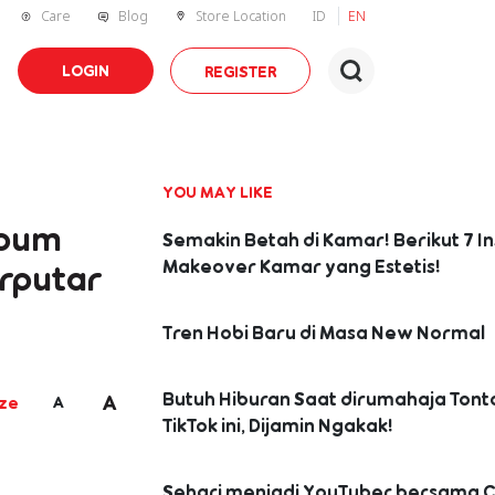
Care
Blog
Store Location
ID
EN
LOGIN
REGISTER
YOU MAY LIKE
lbum
Semakin Betah di Kamar! Berikut 7 In
Makeover Kamar yang Estetis!
erputar
Tren Hobi Baru di Masa New Normal
Butuh Hiburan Saat dirumahaja Tont
A
A
ize
TikTok ini, Dijamin Ngakak!
Sehari menjadi YouTuber bersama C