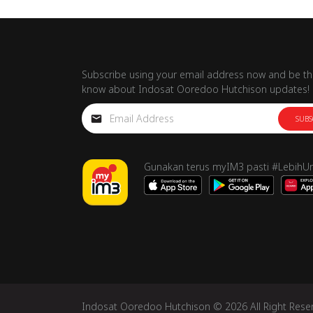
Subscribe using your email address now and be the
know about Indosat Ooredoo Hutchison updates!
SUBS
Gunakan terus myIM3 pasti #LebihU
Indosat Ooredoo Hutchison © 2026 All Right Rese