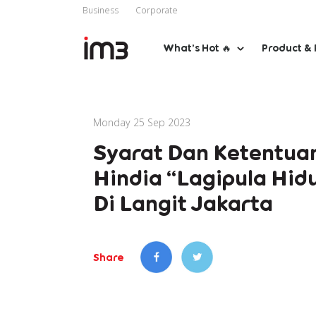
Business
Corporate
What’s Hot 🔥
Product & 
Monday 25 Sep 2023
Syarat Dan Ketentuan
Hindia “Lagipula Hidu
Di Langit Jakarta
Share