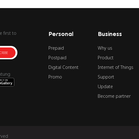
 first to
Personal
Business
Prepaid
Why us
CRIBE
Postpaid
Product
Digital Content
Internet of Things
ntung
Promo
Support
Update
Become partner
rved