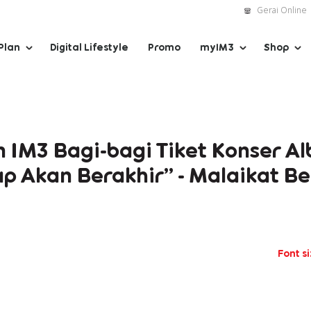
Gerai Online
Plan
Digital Lifestyle
Promo
myIM3
Shop
 IM3 Bagi-bagi Tiket Konser A
p Akan Berakhir” - Malaikat B
Font s