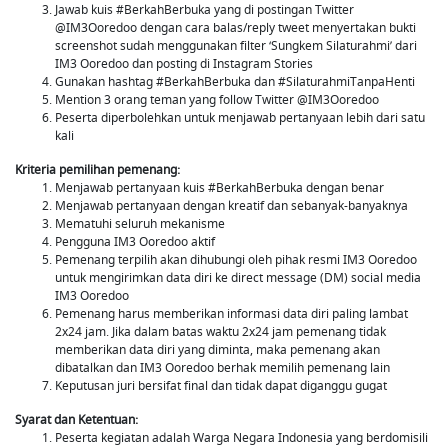
Jawab kuis #BerkahBerbuka yang di postingan Twitter
@IM3Ooredoo dengan cara balas/reply tweet menyertakan bukti
screenshot sudah menggunakan filter ‘Sungkem Silaturahmi’ dari
IM3 Ooredoo dan posting di Instagram Stories
Gunakan hashtag #BerkahBerbuka dan #SilaturahmiTanpaHenti
Mention 3 orang teman yang follow Twitter @IM3Ooredoo
Peserta diperbolehkan untuk menjawab pertanyaan lebih dari satu
kali
Kriteria pemilihan pemenang:
Menjawab pertanyaan kuis #BerkahBerbuka dengan benar
Menjawab pertanyaan dengan kreatif dan sebanyak-banyaknya
Mematuhi seluruh mekanisme
Pengguna IM3 Ooredoo aktif
Pemenang terpilih akan dihubungi oleh pihak resmi IM3 Ooredoo
untuk mengirimkan data diri ke direct message (DM) social media
IM3 Ooredoo
Pemenang harus memberikan informasi data diri paling lambat
2x24 jam. Jika dalam batas waktu 2x24 jam pemenang tidak
memberikan data diri yang diminta, maka pemenang akan
dibatalkan dan IM3 Ooredoo berhak memilih pemenang lain
Keputusan juri bersifat final dan tidak dapat diganggu gugat
Syarat dan Ketentuan:
Peserta kegiatan adalah Warga Negara Indonesia yang berdomisili