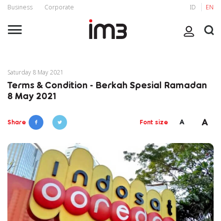
Business
Corporate
ID
EN
Saturday 8 May 2021
Terms & Condition - Berkah Spesial Ramadan
8 May 2021
A
A
Share
Font size