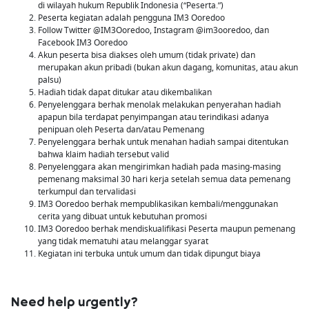
di wilayah hukum Republik Indonesia (“Peserta.”)
Peserta kegiatan adalah pengguna IM3 Ooredoo
Follow Twitter @IM3Ooredoo, Instagram @im3ooredoo, dan
Facebook IM3 Ooredoo
Akun peserta bisa diakses oleh umum (tidak private) dan
merupakan akun pribadi (bukan akun dagang, komunitas, atau akun
palsu)
Hadiah tidak dapat ditukar atau dikembalikan
Penyelenggara berhak menolak melakukan penyerahan hadiah
apapun bila terdapat penyimpangan atau terindikasi adanya
penipuan oleh Peserta dan/atau Pemenang
Penyelenggara berhak untuk menahan hadiah sampai ditentukan
bahwa klaim hadiah tersebut valid
Penyelenggara akan mengirimkan hadiah pada masing-masing
pemenang maksimal 30 hari kerja setelah semua data pemenang
terkumpul dan tervalidasi
IM3 Ooredoo berhak mempublikasikan kembali/menggunakan
cerita yang dibuat untuk kebutuhan promosi
IM3 Ooredoo berhak mendiskualifikasi Peserta maupun pemenang
yang tidak mematuhi atau melanggar syarat
Kegiatan ini terbuka untuk umum dan tidak dipungut biaya
Need help urgently?