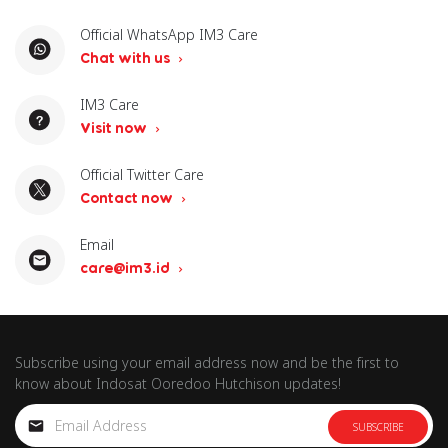
Official WhatsApp IM3 Care
Chat with us
IM3 Care
Visit now
Official Twitter Care
Contact now
Email
care@im3.id
Subscribe using your email address now and be the first to
know about Indosat Ooredoo Hutchison updates!
SUBSCRIBE