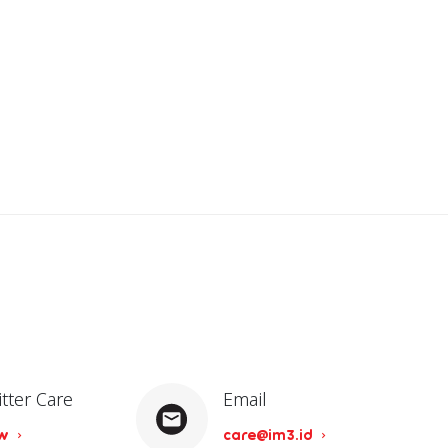
itter Care
Email
ow
care@im3.id