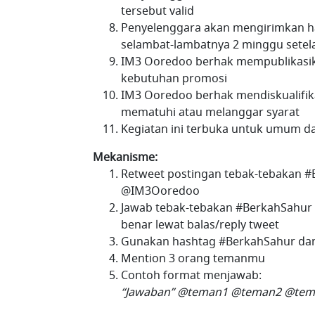
tersebut valid
Penyelenggara akan mengirimkan 
selambat-lambatnya 2 minggu setela
IM3 Ooredoo berhak mempublikasik
kebutuhan promosi
IM3 Ooredoo berhak mendiskualifi
mematuhi atau melanggar syarat
Kegiatan ini terbuka untuk umum da
Mekanisme:
Retweet postingan tebak-tebakan #B
@IM3Ooredoo
Jawab tebak-tebakan #BerkahSahur 
benar lewat balas/reply tweet
Gunakan hashtag #BerkahSahur dan
Mention 3 orang temanmu
Contoh format menjawab:
“Jawaban” @teman1 @teman2 @teme