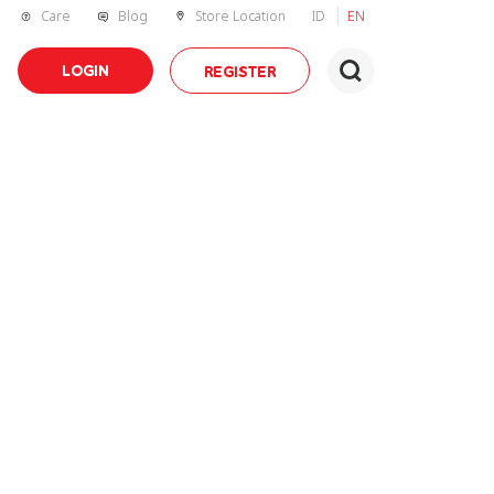
Care
Blog
Store Location
ID
EN
LOGIN
REGISTER