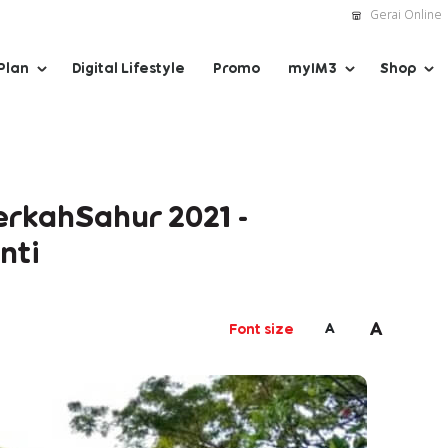
Gerai Online
Plan
Digital Lifestyle
Promo
myIM3
Shop
erkahSahur 2021 -
nti
A
A
Font size