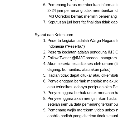
Pemenang harus memberikan informasi dat
2x24 jam pemenang tidak memberikan dat
IM3 Ooredoo berhak memilih pemenang l
Keputusan juri bersifat final dan tidak da
Syarat dan Ketentuan:
Peserta kegiatan adalah Warga Negara In
Indonesia (“Peserta.”)
Peserta kegiatan adalah pengguna IM3 
Follow Twitter @IM3Ooredoo, Instagra
Akun peserta bisa diakses oleh umum (ti
dagang, komunitas, atau akun palsu)
Hadiah tidak dapat ditukar atau dikembal
Penyelenggara berhak menolak melakuka
atau terindikasi adanya penipuan oleh 
Penyelenggara berhak untuk menahan had
Penyelenggara akan mengirimkan hadiah
setelah semua data pemenang terkumpul 
Pemenang wajib merekam video unboxing p
apabila hadiah yang diterima tidak sesu