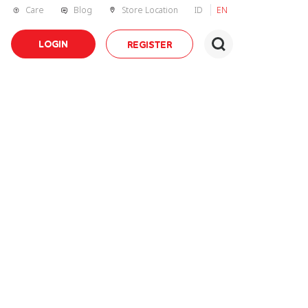
Care
Blog
Store Location
ID
EN
LOGIN
REGISTER