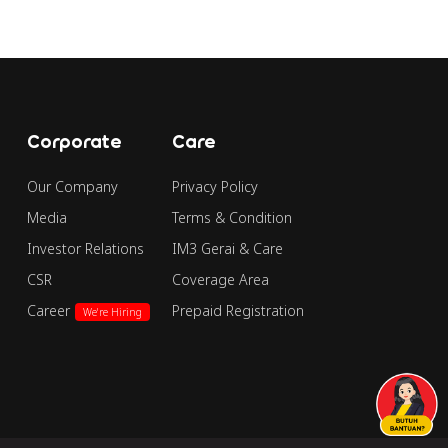
Corporate
Care
Our Company
Privacy Policy
Media
Terms & Condition
Investor Relations
IM3 Gerai & Care
CSR
Coverage Area
Career
Prepaid Registration
We're Hiring