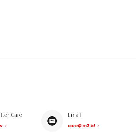
itter Care
Email
ow
care@im3.id