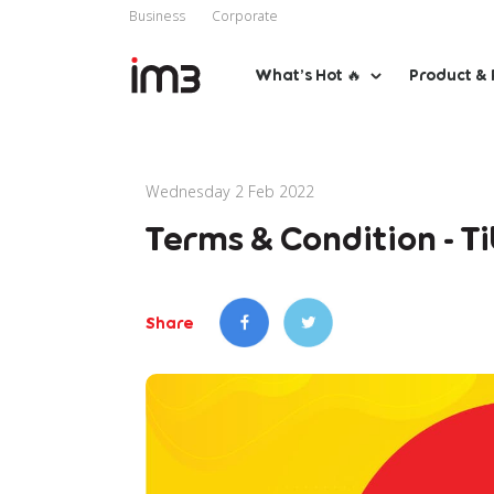
Business
Corporate
What’s Hot 🔥
Product & 
Wednesday 2 Feb 2022
Terms & Condition - T
Share