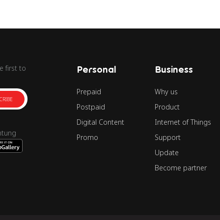
 first to
Personal
Business
Prepaid
Why us
CRIBE
Postpaid
Product
Digital Content
Internet of Things
ntung
Promo
Support
Update
Become partner