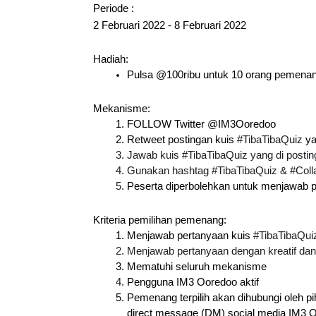
Periode :
2 Februari 2022 - 8 Februari 2022
Hadiah:
Pulsa @100ribu untuk 10 orang pemena
Mekanisme:
FOLLOW Twitter @IM3Ooredoo
Retweet postingan kuis 
#TibaTibaQuiz
 y
Jawab kuis #TibaTibaQuiz yang di posti
Gunakan hashtag #TibaTibaQuiz & #Coll
Peserta diperbolehkan untuk menjawab per
Kriteria pemilihan pemenang:
Menjawab pertanyaan kuis 
#TibaTibaQui
Menjawab pertanyaan dengan kreatif d
Mematuhi seluruh mekanisme
Pengguna IM3 Ooredoo aktif
Pemenang terpilih akan dihubungi oleh p
direct message (DM) social media IM3 