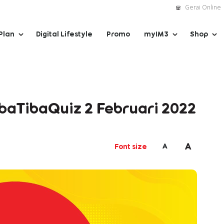
Gerai Online
Plan
Digital Lifestyle
Promo
myIM3
Shop
ibaTibaQuiz 2 Februari 2022
A
A
Font size