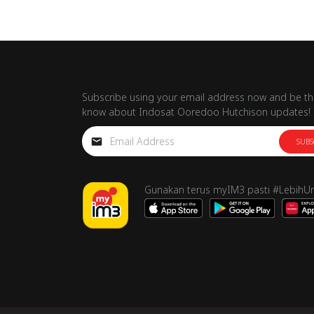
Subscribe using your email address now and be the
know about Indosat Ooredoo Hutchison updates!
SUBS
Gunakan terus myIM3 pasti #LebihU