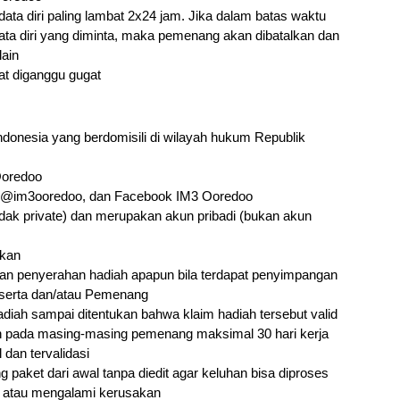
a diri paling lambat 2x24 jam. Jika dalam batas waktu 
a diri yang diminta, maka pemenang akan dibatalkan dan 
ain
pat diganggu gugat
donesia yang berdomisili di wilayah hukum Republik 
Ooredoo
m @im3ooredoo, dan Facebook IM3 Ooredoo
dak private) dan merupakan akun pribadi (bukan akun 
ikan
n penyerahan hadiah apapun bila terdapat penyimpangan 
Peserta dan/atau Pemenang
iah sampai ditentukan bahwa klaim hadiah tersebut valid
 pada masing-masing pemenang maksimal 30 hari kerja 
dan tervalidasi
aket dari awal tanpa diedit agar keluhan bisa diproses 
ai atau mengalami kerusakan