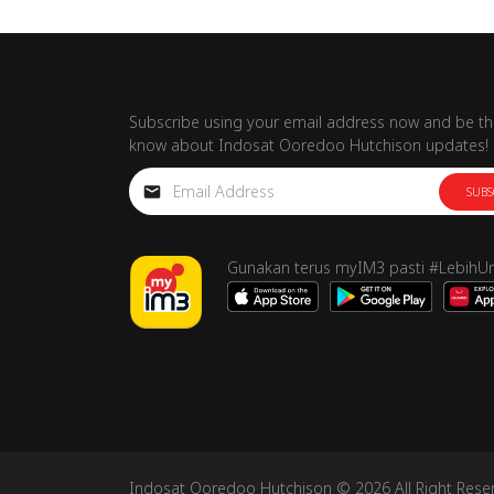
Subscribe using your email address now and be the
know about Indosat Ooredoo Hutchison updates!
SUBS
Gunakan terus myIM3 pasti #LebihU
Indosat Ooredoo Hutchison © 2026 All Right Rese