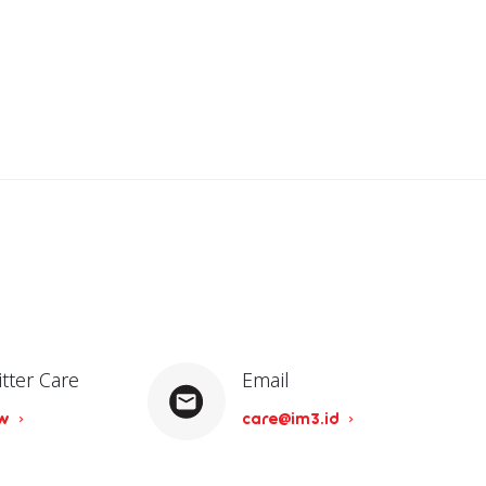
itter Care
Email
ow
care@im3.id