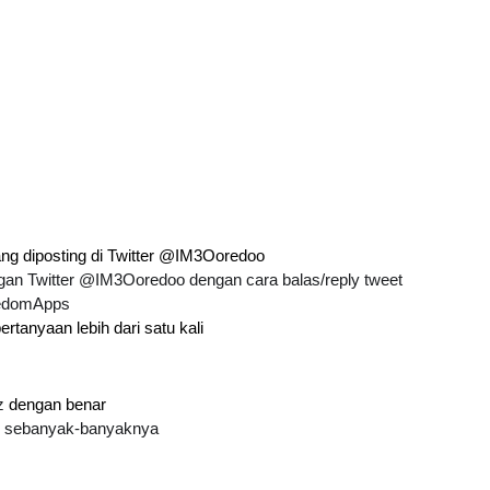
ang diposting di Twitter @IM3Ooredoo
ngan Twitter @IM3Ooredoo dengan cara balas/reply tweet
eedomApps
tanyaan lebih dari satu kali
z
 dengan benar
an sebanyak-banyaknya