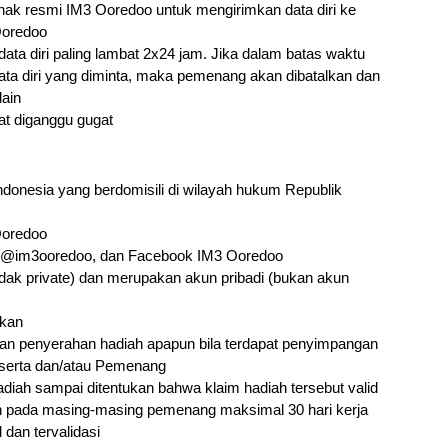
ihak resmi IM3 Ooredoo untuk mengirimkan data diri ke 
Ooredoo
a diri paling lambat 2x24 jam. Jika dalam batas waktu 
a diri yang diminta, maka pemenang akan dibatalkan dan 
ain
pat diganggu gugat
donesia yang berdomisili di wilayah hukum Republik 
Ooredoo
m @im3ooredoo, dan Facebook IM3 Ooredoo
dak private) dan merupakan akun pribadi (bukan akun 
ikan
n penyerahan hadiah apapun bila terdapat penyimpangan 
Peserta dan/atau Pemenang
iah sampai ditentukan bahwa klaim hadiah tersebut valid
 pada masing-masing pemenang maksimal 30 hari kerja 
dan tervalidasi