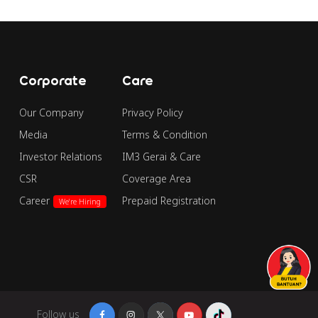
Corporate
Care
Our Company
Privacy Policy
Media
Terms & Condition
Investor Relations
IM3 Gerai & Care
CSR
Coverage Area
Career
Prepaid Registration
We're Hiring
Follow us