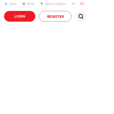
Care
Blog
Store Location
ID
EN
LOGIN
REGISTER