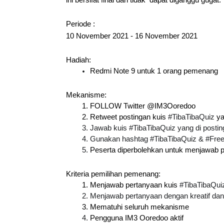
ini bersifat final dan tidak  dapat diganggu gugat.
Periode :
10 November 2021 - 16 November 2021
Hadiah:
Redmi Note 9 untuk 1 orang pemenang
Mekanisme:
FOLLOW Twitter @IM3Ooredoo
Retweet postingan kuis 
#TibaTibaQuiz
 y
Jawab kuis #TibaTibaQuiz yang di posti
Gunakan hashtag #TibaTibaQuiz & #Fr
Peserta diperbolehkan untuk menjawab per
Kriteria pemilihan pemenang:
Menjawab pertanyaan kuis 
#TibaTibaQui
Menjawab pertanyaan dengan kreatif d
Mematuhi seluruh mekanisme
Pengguna IM3 Ooredoo aktif