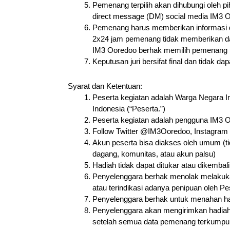
Pemenang terpilih akan dihubungi oleh p
direct message (DM) social media IM3 
Pemenang harus memberikan informasi dat
2x24 jam pemenang tidak memberikan dat
IM3 Ooredoo berhak memilih pemenang l
Keputusan juri bersifat final dan tidak da
Syarat dan Ketentuan:
Peserta kegiatan adalah Warga Negara In
Indonesia (“Peserta.”)
Peserta kegiatan adalah pengguna IM3 
Follow Twitter @IM3Ooredoo, Instagra
Akun peserta bisa diakses oleh umum (ti
dagang, komunitas, atau akun palsu)
Hadiah tidak dapat ditukar atau dikembal
Penyelenggara berhak menolak melakuka
atau terindikasi adanya penipuan oleh 
Penyelenggara berhak untuk menahan had
Penyelenggara akan mengirimkan hadiah
setelah semua data pemenang terkumpul 