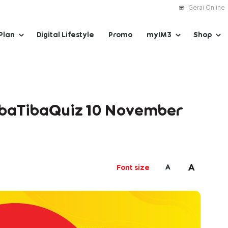
Gerai Online
Plan
Digital Lifestyle
Promo
myIM3
Shop
TibaTibaQuiz 10 November
A
A
Font size