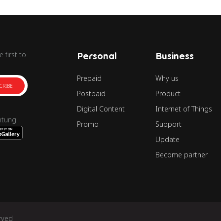
 first to
Personal
Business
Prepaid
Why us
CRIBE
Postpaid
Product
Digital Content
Internet of Things
ntung
Promo
Support
Update
Become partner
rved