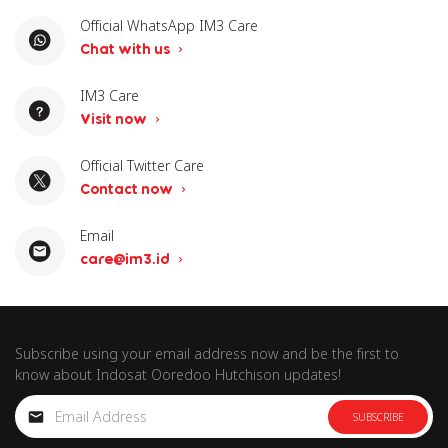
Official WhatsApp IM3 Care
Chat with us
IM3 Care
Visit now
Official Twitter Care
Contact now
Email
care@im3.id
Subscribe using your email address now and be the first to
know about Indosat Ooredoo Hutchison updates!
SUBSCRIBE