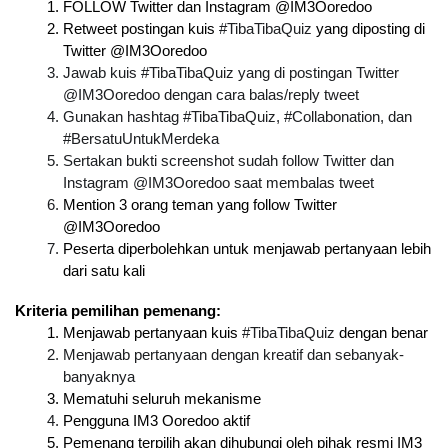
FOLLOW Twitter dan Instagram @IM3Ooredoo
Retweet postingan kuis 
#TibaTibaQuiz
 yang diposting di 
Twitter @IM3Ooredoo
Jawab kuis #TibaTibaQuiz yang di postingan Twitter 
@IM3Ooredoo dengan cara balas/reply tweet
Gunakan hashtag #TibaTibaQuiz, #Collabonation, dan 
#BersatuUntukMerdeka
Sertakan bukti screenshot sudah follow Twitter dan 
Instagram @IM3Ooredoo saat membalas tweet
Mention 3 orang teman yang follow Twitter 
@IM3Ooredoo
Peserta diperbolehkan untuk menjawab pertanyaan lebih 
dari satu kali
Kriteria pemilihan pemenang:
Menjawab pertanyaan kuis 
#TibaTibaQuiz
 dengan benar
Menjawab pertanyaan dengan kreatif dan sebanyak-
banyaknya
Mematuhi seluruh mekanisme
Pengguna IM3 Ooredoo aktif
Pemenang terpilih akan dihubungi oleh pihak resmi IM3 