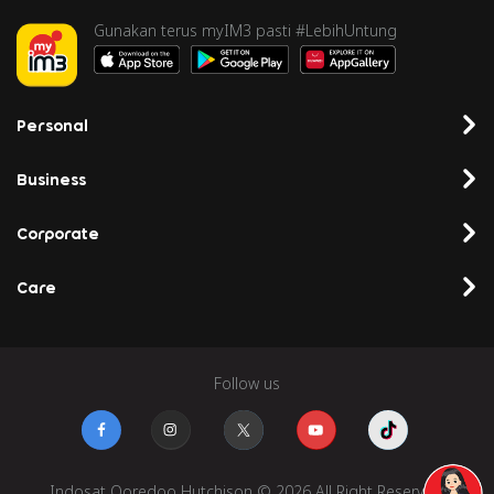
Gunakan terus myIM3 pasti #LebihUntung
Personal
Business
Corporate
Care
Follow us
Indosat Ooredoo Hutchison © 2026 All Right Reserved