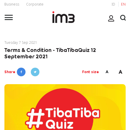
Business
Corporate
ID
EN
Tuesday 7 Sep 2021
Terms & Condition - TibaTibaQuiz 12
September 2021
A
A
Share
Font size