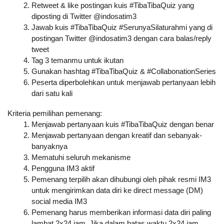
Retweet & like postingan kuis 
#TibaTibaQuiz
 yang 
diposting di Twitter @indosatim3
Jawab kuis #TibaTibaQuiz #SerunyaSilaturahmi yang di 
postingan Twitter @indosatim3 dengan cara balas/reply 
tweet
Tag 3 temanmu untuk ikutan
Gunakan hashtag #TibaTibaQuiz & #CollabonationSeries
Peserta diperbolehkan untuk menjawab pertanyaan lebih 
dari satu kali
Kriteria pemilihan pemenang:
Menjawab pertanyaan kuis 
#TibaTibaQuiz
 dengan benar
Menjawab pertanyaan dengan kreatif dan sebanyak-
banyaknya
Mematuhi seluruh mekanisme
Pengguna IM3 aktif
Pemenang terpilih akan dihubungi oleh pihak resmi IM3 
untuk mengirimkan data diri ke direct message (DM) 
social media IM3
Pemenang harus memberikan informasi data diri paling 
lambat 2x24 jam. Jika dalam batas waktu 2x24 jam 