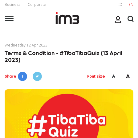
Business
Corporate
ID
EN
Wednesday 12 Apr 2023
Terms & Condition - #TibaTibaQuiz (13 April
2023)
A
A
Share
Font size