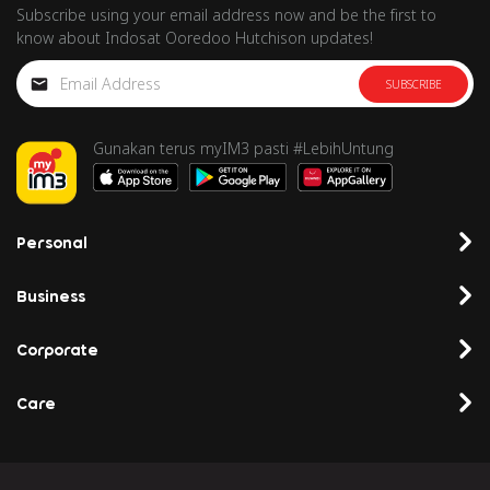
Subscribe using your email address now and be the first to
know about Indosat Ooredoo Hutchison updates!
SUBSCRIBE
Gunakan terus myIM3 pasti #LebihUntung
Personal
Business
Corporate
Care