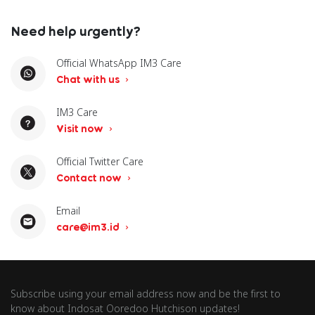
Need help urgently?
Official WhatsApp IM3 Care
Chat with us
IM3 Care
Visit now
Official Twitter Care
Contact now
Email
care@im3.id
Subscribe using your email address now and be the first to
know about Indosat Ooredoo Hutchison updates!