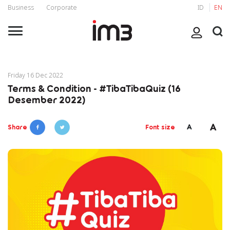
Business
Corporate
ID
EN
Friday 16 Dec 2022
Terms & Condition - #TibaTibaQuiz (16
Desember 2022)
A
A
Share
Font size