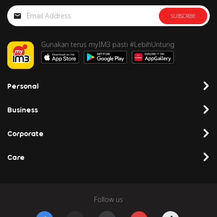
SUBSCRIBE
Gunakan terus myIM3 pasti #LebihUntung
Personal
Business
Corporate
Care
Follow us