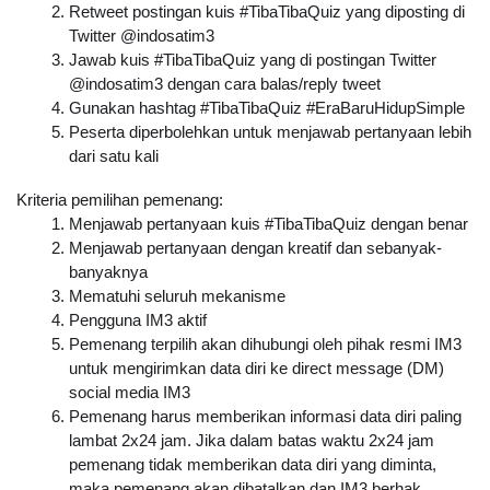
Retweet postingan kuis 
#TibaTibaQuiz
 yang diposting di 
Twitter @indosatim3
Jawab kuis #TibaTibaQuiz yang di postingan Twitter 
@indosatim3 dengan cara balas/reply tweet
Gunakan hashtag #TibaTibaQuiz #EraBaruHidupSimple
Peserta diperbolehkan untuk menjawab pertanyaan lebih 
dari satu kali
Kriteria pemilihan pemenang:
Menjawab pertanyaan kuis 
#TibaTibaQuiz
 dengan benar
Menjawab pertanyaan dengan kreatif dan sebanyak-
banyaknya
Mematuhi seluruh mekanisme
Pengguna IM3 aktif
Pemenang terpilih akan dihubungi oleh pihak resmi IM3 
untuk mengirimkan data diri ke direct message (DM) 
social media IM3
Pemenang harus memberikan informasi data diri paling 
lambat 2x24 jam. Jika dalam batas waktu 2x24 jam 
pemenang tidak memberikan data diri yang diminta, 
maka pemenang akan dibatalkan dan IM3 berhak 