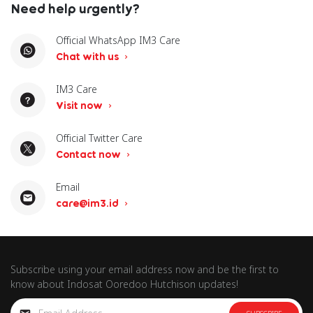
Need help urgently?
Official WhatsApp IM3 Care
Chat with us
IM3 Care
Visit now
Official Twitter Care
Contact now
Email
care@im3.id
Subscribe using your email address now and be the first to
know about Indosat Ooredoo Hutchison updates!