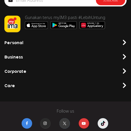
SUBSCRIBE
Gunakan terus myIM3 pasti #LebihUntung
Personal
Business
Corporate
Care
Follow us