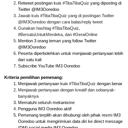
Retweet postingan kuis 
#TibaTibaQuiz
 yang diposting di 
Twitter @IM3Ooredoo
Jawab kuis #TibaTibaQuiz yang di postingan Twitter 
@IM3Ooredoo dengan cara balas/reply tweet
Gunakan hashtag #TibaTibaQuiz, 
#BersatuUntukMerdeka, dan #GeraiOnline
Mention 3 orang teman yang follow Twitter 
@IM3Ooredoo
Peserta diperbolehkan untuk menjawab pertanyaan lebih 
dari satu kali
Subscribe YouTube IM3 Ooredoo
Kriteria pemilihan pemenang:
Menjawab pertanyaan kuis 
#TibaTibaQuiz
 dengan benar
Menjawab pertanyaan dengan kreatif dan sebanyak-
banyaknya
Mematuhi seluruh mekanisme
Pengguna IM3 Ooredoo aktif
Pemenang terpilih akan dihubungi oleh pihak resmi IM3 
Ooredoo untuk mengirimkan data diri ke direct message 
(DM) social media IM3 Ooredoo