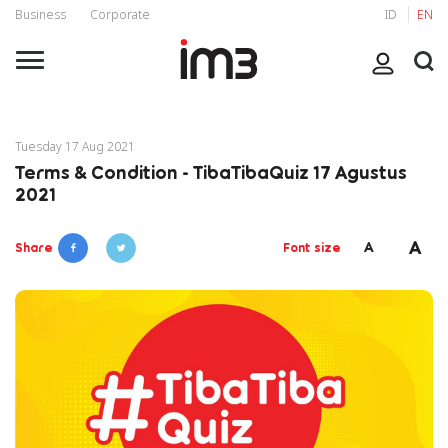
Business
Corporate
ID
EN
Tuesday 17 Aug 2021
Terms & Condition - TibaTibaQuiz 17 Agustus
2021
A
A
Share
Font size