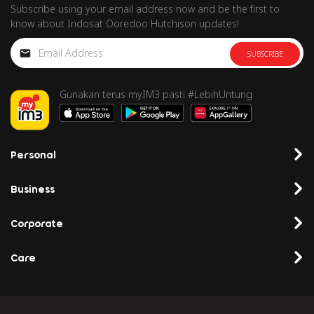
Subscribe using your email address now and be the first to
know about Indosat Ooredoo Hutchison updates!
SUBSCRIBE
Gunakan terus myIM3 pasti #LebihUntung
Personal
Business
Corporate
Care