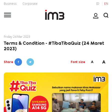
Business
Corporate
ID
EN
Friday 24 Mar 2023
Terms & Condition - #TibaTibaQuiz (24 Maret
2023)
A
A
Share
Font size