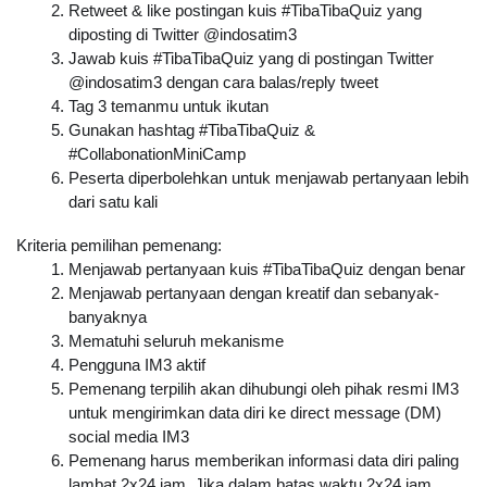
Retweet & like postingan kuis 
#TibaTibaQuiz
 yang 
diposting di Twitter @indosatim3
Jawab kuis #TibaTibaQuiz yang di postingan Twitter 
@indosatim3 dengan cara balas/reply tweet
Tag 3 temanmu untuk ikutan
Gunakan hashtag #TibaTibaQuiz & 
#CollabonationMiniCamp
Peserta diperbolehkan untuk menjawab pertanyaan lebih 
dari satu kali
Kriteria pemilihan pemenang:
Menjawab pertanyaan kuis 
#TibaTibaQuiz
 dengan benar
Menjawab pertanyaan dengan kreatif dan sebanyak-
banyaknya
Mematuhi seluruh mekanisme
Pengguna IM3 aktif
Pemenang terpilih akan dihubungi oleh pihak resmi IM3 
untuk mengirimkan data diri ke direct message (DM) 
social media IM3
Pemenang harus memberikan informasi data diri paling 
lambat 2x24 jam. Jika dalam batas waktu 2x24 jam 