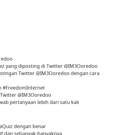
redoo
iz yang diposting di Twitter @IM3Ooredoo
postingan Twitter @IM3Ooredoo dengan cara
n #FreedomInternet
w Twitter @IM3Ooredoo
ab pertanyaan lebih dari satu kali
baQuiz dengan benar
if dan sebanyak-banyaknya