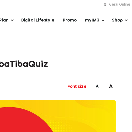
Gerai Online
Plan
Digital Lifestyle
Promo
myIM3
Shop
ibaTibaQuiz
A
A
Font size