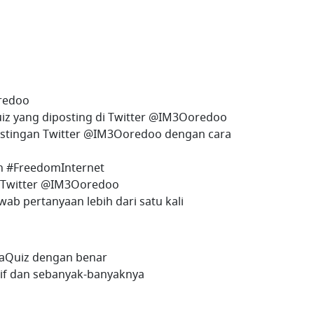
redoo
iz yang diposting di Twitter @IM3Ooredoo
postingan Twitter @IM3Ooredoo dengan cara
n #FreedomInternet
w Twitter @IM3Ooredoo
ab pertanyaan lebih dari satu kali
baQuiz dengan benar
if dan sebanyak-banyaknya