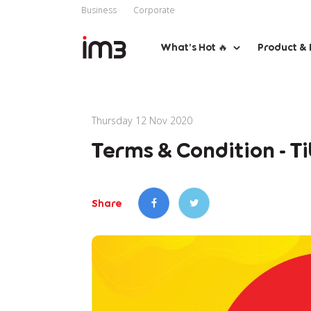
Business
Corporate
What’s Hot 🔥
Product & 
Thursday 12 Nov 2020
Terms & Condition - T
Share