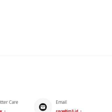
itter Care
Email
ow
care@im3.id