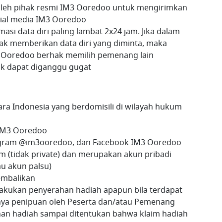
oleh pihak resmi IM3 Ooredoo untuk mengirimkan
ocial media IM3 Ooredoo
i data diri paling lambat 2x24 jam. Jika dalam
ak memberikan data diri yang diminta, maka
 Ooredoo berhak memilih pemenang lain
dak dapat diganggu gugat
ra Indonesia yang berdomisili di wilayah hukum
 IM3 Ooredoo
agram @im3ooredoo, dan Facebook IM3 Ooredoo
m (tidak private) dan merupakan akun pribadi
u akun palsu)
kembalikan
kukan penyerahan hadiah apapun bila terdapat
nya penipuan oleh Peserta dan/atau Pemenang
an hadiah sampai ditentukan bahwa klaim hadiah