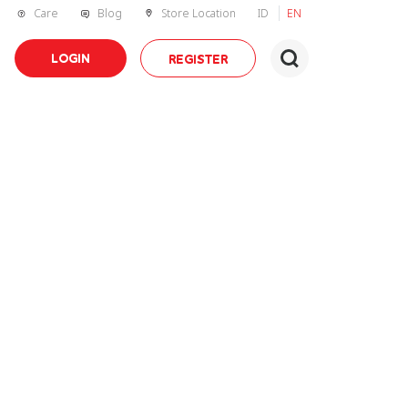
Care
Blog
Store Location
ID
EN
LOGIN
REGISTER