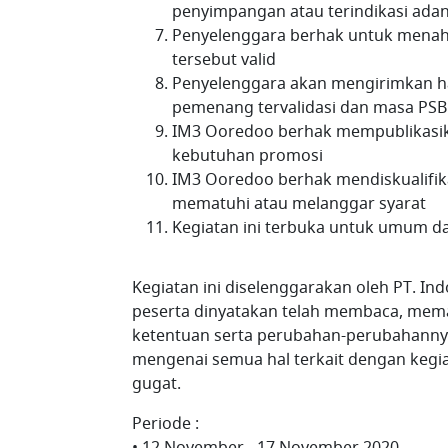
penyimpangan atau terindikasi ada
Penyelenggara berhak untuk menah
tersebut valid
Penyelenggara akan mengirimkan h
pemenang tervalidasi dan masa PSB
IM3 Ooredoo berhak mempublikasik
kebutuhan promosi
IM3 Ooredoo berhak mendiskualifi
mematuhi atau melanggar syarat
Kegiatan ini terbuka untuk umum da
Kegiatan ini diselenggarakan oleh PT. In
peserta dinyatakan telah membaca, mema
ketentuan serta perubahan-perubahannya
mengenai semua hal terkait dengan kegiat
gugat.
Periode :
• 12 November - 17 November 2020