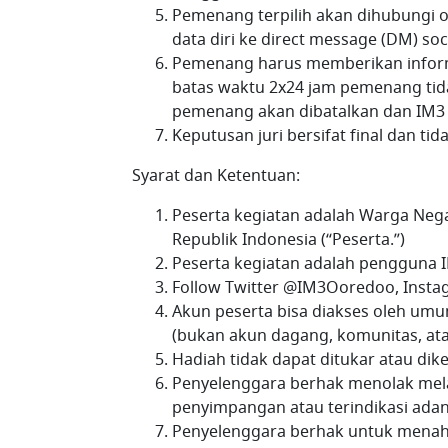
Pemenang terpilih akan dihubungi 
data diri ke direct message (DM) s
Pemenang harus memberikan informas
batas waktu 2x24 jam pemenang tid
pemenang akan dibatalkan dan IM3
Keputusan juri bersifat final dan ti
Syarat dan Ketentuan:
Peserta kegiatan adalah Warga Nega
Republik Indonesia (“Peserta.”)
Peserta kegiatan adalah pengguna
Follow Twitter @IM3Ooredoo, Inst
Akun peserta bisa diakses oleh umu
(bukan akun dagang, komunitas, ata
Hadiah tidak dapat ditukar atau di
Penyelenggara berhak menolak mela
penyimpangan atau terindikasi ada
Penyelenggara berhak untuk menah