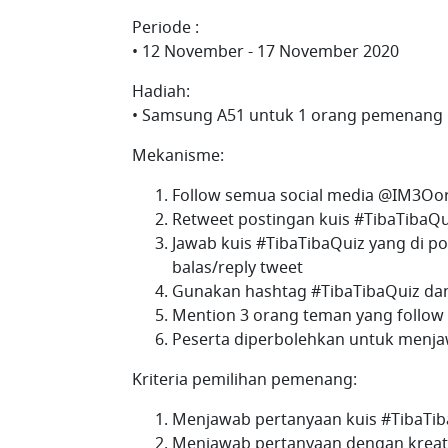
Periode :
• 12 November - 17 November 2020
Hadiah:
• Samsung A51 untuk 1 orang pemenang
Mekanisme:
Follow semua social media @IM3Oo
Retweet postingan kuis #TibaTibaQu
Jawab kuis #TibaTibaQuiz yang di 
balas/reply tweet
Gunakan hashtag #TibaTibaQuiz da
Mention 3 orang teman yang follo
Peserta diperbolehkan untuk menjaw
Kriteria pemilihan pemenang:
Menjawab pertanyaan kuis #TibaTi
Menjawab pertanyaan dengan kreat