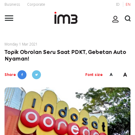
Business
Corporate
ID
EN
Monday 1 Mar 2021
Topik Obrolan Seru Saat PDKT, Gebetan Auto
Nyaman!
A
A
Share
Font size