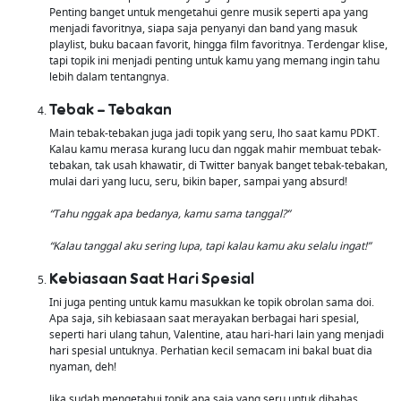
Penting banget untuk mengetahui genre musik seperti apa yang
menjadi favoritnya, siapa saja penyanyi dan band yang masuk
playlist, buku bacaan favorit, hingga film favoritnya. Terdengar klise,
tapi topik ini menjadi penting untuk kamu yang memang ingin tahu
lebih dalam tentangnya.
Tebak – Tebakan
Main tebak-tebakan juga jadi topik yang seru, lho saat kamu PDKT.
Kalau kamu merasa kurang lucu dan nggak mahir membuat tebak-
tebakan, tak usah khawatir, di Twitter banyak banget tebak-tebakan,
mulai dari yang lucu, seru, bikin baper, sampai yang absurd!
“Tahu nggak apa bedanya, kamu sama tanggal?”
“Kalau tanggal aku sering lupa, tapi kalau kamu aku selalu ingat!”
Kebiasaan Saat Hari Spesial
Ini juga penting untuk kamu masukkan ke topik obrolan sama doi.
Apa saja, sih kebiasaan saat merayakan berbagai hari spesial,
seperti hari ulang tahun, Valentine, atau hari-hari lain yang menjadi
hari spesial untuknya. Perhatian kecil semacam ini bakal buat dia
nyaman, deh!
Jika sudah mengetahui topik apa saja yang seru untuk dibahas,