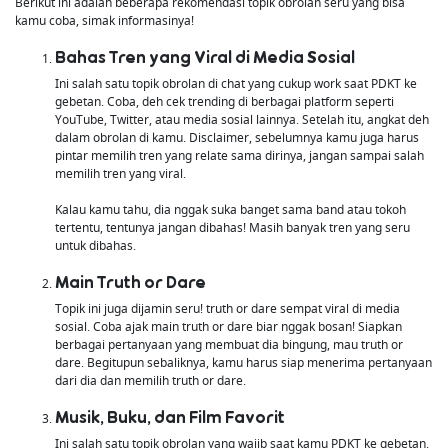
Berikut ini adalah beberapa rekomendasi topik obrolan seru yang bisa
kamu coba, simak informasinya!
Bahas Tren yang Viral di Media Sosial
Ini salah satu topik obrolan di chat yang cukup work saat PDKT ke
gebetan. Coba, deh cek trending di berbagai platform seperti
YouTube, Twitter, atau media sosial lainnya. Setelah itu, angkat deh
dalam obrolan di kamu. Disclaimer, sebelumnya kamu juga harus
pintar memilih tren yang relate sama dirinya, jangan sampai salah
memilih tren yang viral.
Kalau kamu tahu, dia nggak suka banget sama band atau tokoh
tertentu, tentunya jangan dibahas! Masih banyak tren yang seru
untuk dibahas.
Main Truth or Dare
Topik ini juga dijamin seru! truth or dare sempat viral di media
sosial. Coba ajak main truth or dare biar nggak bosan! Siapkan
berbagai pertanyaan yang membuat dia bingung, mau truth or
dare. Begitupun sebaliknya, kamu harus siap menerima pertanyaan
dari dia dan memilih truth or dare.
Musik, Buku, dan Film Favorit
Ini salah satu topik obrolan yang wajib saat kamu PDKT ke gebetan.