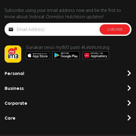
Subscribe using your email address now and be the first to
know about Indosat Ooredoo Hutchison updates!
SUBSCRIBE
Gunakan terus myIM3 pasti #LebihUntung
Personal
Business
Corporate
Care