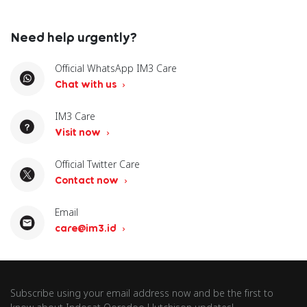
Need help urgently?
Official WhatsApp IM3 Care
Chat with us
IM3 Care
Visit now
Official Twitter Care
Contact now
Email
care@im3.id
Subscribe using your email address now and be the first to