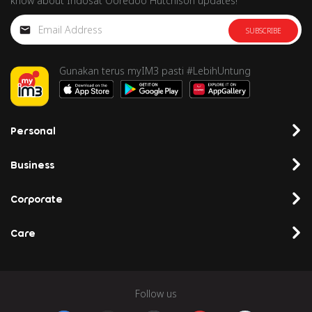
know about Indosat Ooredoo Hutchison updates!
SUBSCRIBE
Gunakan terus myIM3 pasti #LebihUntung
Personal
Business
Corporate
Care
Follow us