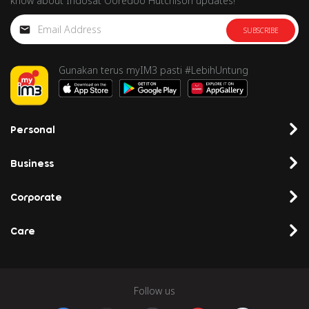
know about Indosat Ooredoo Hutchison updates!
SUBSCRIBE
Gunakan terus myIM3 pasti #LebihUntung
Personal
Business
Corporate
Care
Follow us