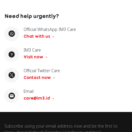
Need help urgently?
Official WhatsApp IM3 Care
Chat with us
IM3 Care
Visit now
Official Twitter Care
Contact now
Email
care@im3.id
Subscribe using your email address now and be the first to