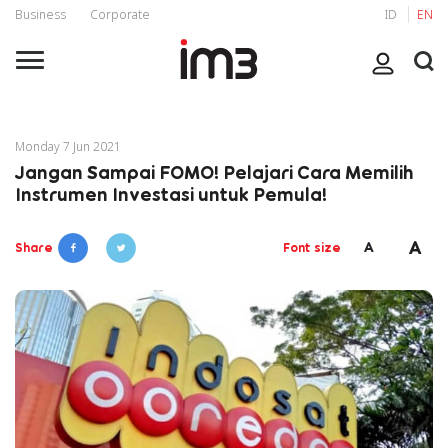
Business
Corporate
ID
EN
Monday 7 Jun 2021
Jangan Sampai FOMO! Pelajari Cara Memilih
Instrumen Investasi untuk Pemula!
A
A
Share
Font size