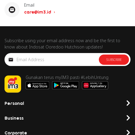
Email
care@im3.id
Subscribe using your email address now and be the first to
know about Indosat Ooredoo Hutchison updates!
SUBSCRIBE
Gunakan terus myIM3 pasti #LebihUntung
Personal
Business
Corporate