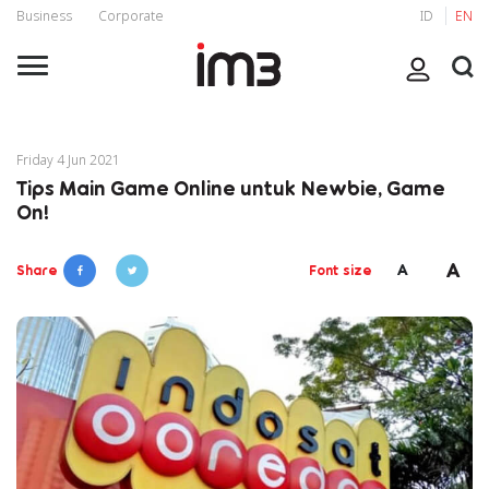
Business
Corporate
ID
EN
Friday 4 Jun 2021
Tips Main Game Online untuk Newbie, Game
On!
A
A
Share
Font size