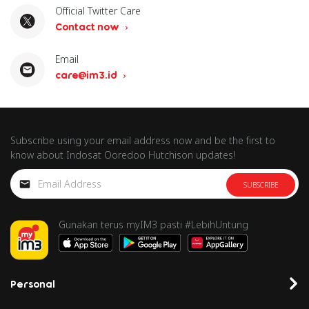
Official Twitter Care
Contact now
Email
care@im3.id
Subscribe using your email address now and be the first to
know about Indosat Ooredoo Hutchison updates!
SUBSCRIBE
Gunakan terus myIM3 pasti #LebihUntung
Personal