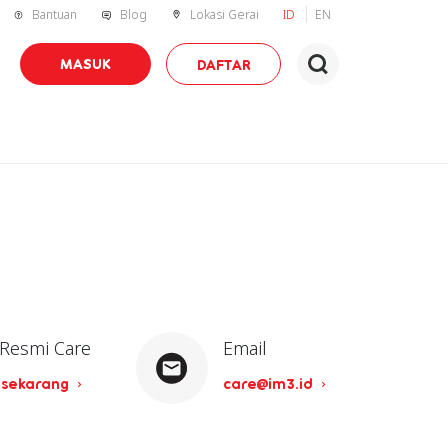
Bantuan
Blog
Lokasi Gerai
ID
EN
MASUK
DAFTAR
 Resmi Care
Email
 sekarang
care@im3.id