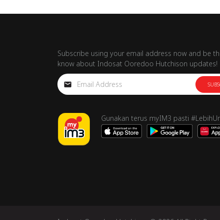
Subscribe using your email address now and be the
know about Indosat Ooredoo Hutchison updates!
SUBS
Gunakan terus myIM3 pasti #LebihU