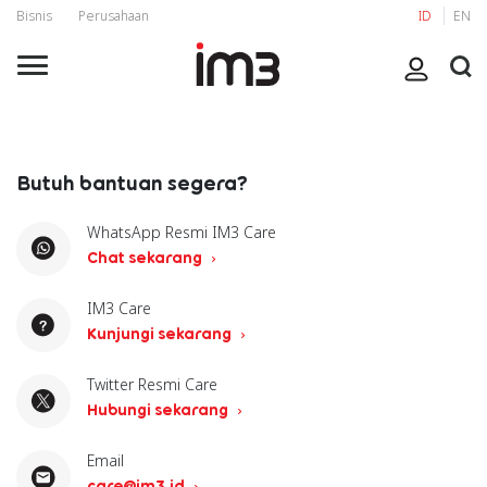
Bisnis
Perusahaan
ID
EN
Butuh bantuan segera?
WhatsApp Resmi IM3 Care
Chat sekarang
IM3 Care
Kunjungi sekarang
Twitter Resmi Care
Hubungi sekarang
Email
care@im3.id