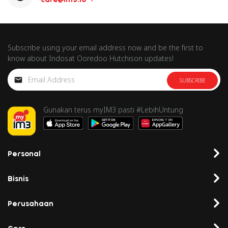
Subscribe using your email address now and be the first to
know about Indosat Ooredoo Hutchison updates!
SUBSCRIBE
Gunakan terus myIM3 pasti #LebihUntung
Personal
Bisnis
Perusahaan