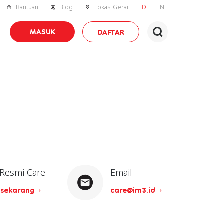
Bantuan
Blog
Lokasi Gerai
ID
EN
MASUK
DAFTAR
 Resmi Care
Email
 sekarang
care@im3.id