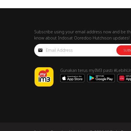
Subscribe using your email address now and be the
know about Indosat Ooredoo Hutchison updates!
SUBS
Gunakan terus myIM3 pasti #LebihU