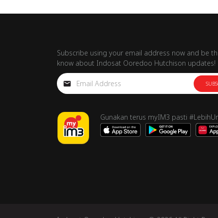
Subscribe using your email address now and be the
know about Indosat Ooredoo Hutchison updates!
SUBS
Gunakan terus myIM3 pasti #LebihU