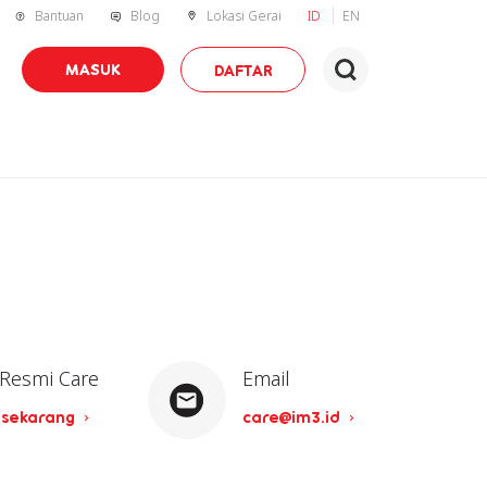
Bantuan
Blog
Lokasi Gerai
ID
EN
MASUK
DAFTAR
 Resmi Care
Email
 sekarang
care@im3.id