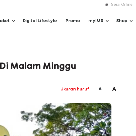
Gerai Online
Paket
Digital Lifestyle
Promo
myIM3
Shop
 Di Malam Minggu
A
A
Ukuran huruf