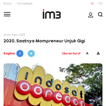
Bisnis
Perusahaan
ID
EN
Senin 6 Jan 2020
2020, Saatnya Mompreneur Unjuk Gigi
A
A
Bagikan
Ukuran huruf