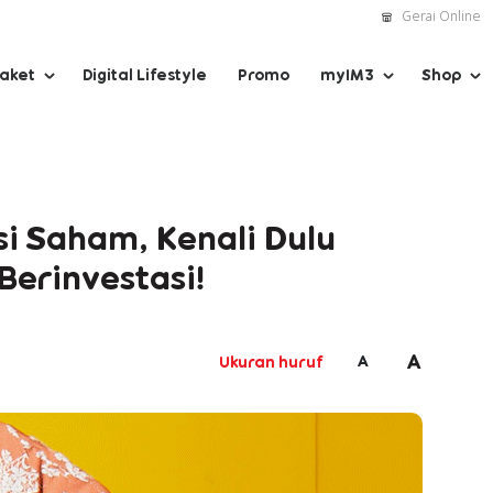
Gerai Online
Paket
Digital Lifestyle
Promo
myIM3
Shop
si Saham, Kenali Dulu
erinvestasi!
A
A
Ukuran huruf