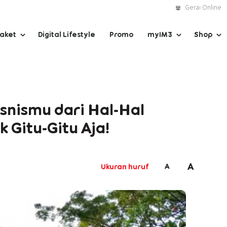
Gerai Online
Paket
Digital Lifestyle
Promo
myIM3
Shop
snismu dari Hal-Hal
k Gitu-Gitu Aja!
A
A
Ukuran huruf