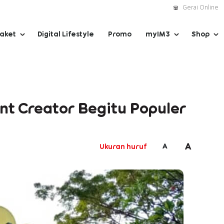
Gerai Online
Paket
Digital Lifestyle
Promo
myIM3
Shop
nt Creator Begitu Populer
A
A
Ukuran huruf