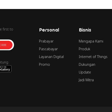
 first to
Personal
Bisnis
Prabayar
Mengapa Kami
CRIBE
Pascabayar
Produk
Layanan Digital
Internet of Things
ntung
Promo
Dukungan
Update
Jadi Mitra