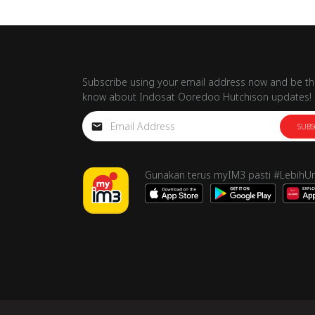
Subscribe using your email address now and be the
know about Indosat Ooredoo Hutchison updates!
SUBS
Gunakan terus myIM3 pasti #LebihU