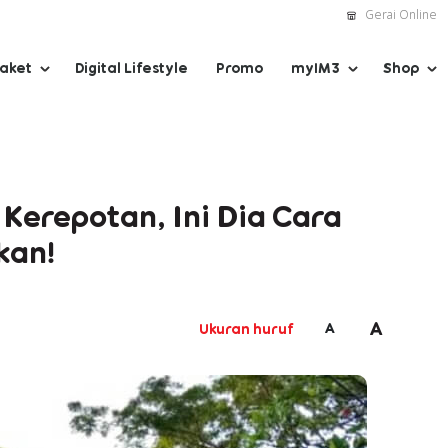
Gerai Online
Paket
Digital Lifestyle
Promo
myIM3
Shop
erepotan, Ini Dia Cara
kan!
A
A
Ukuran huruf