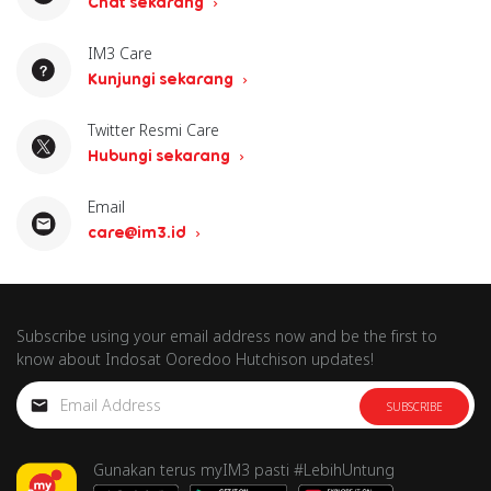
Chat sekarang
IM3 Care
Kunjungi sekarang
Twitter Resmi Care
Hubungi sekarang
Email
care@im3.id
Subscribe using your email address now and be the first to
know about Indosat Ooredoo Hutchison updates!
SUBSCRIBE
Gunakan terus myIM3 pasti #LebihUntung