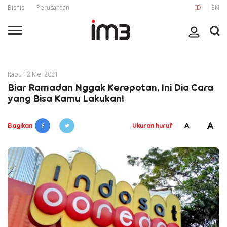
Bisnis
Perusahaan
ID
EN
Rabu 12 Mei 2021
Biar Ramadan Nggak Kerepotan, Ini Dia Cara
yang Bisa Kamu Lakukan!
A
A
Bagikan
Ukuran huruf