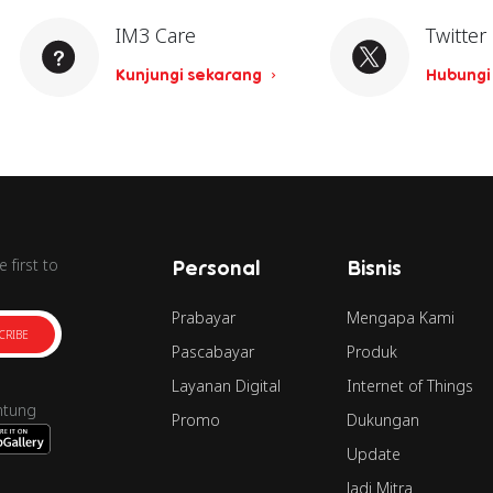
IM3 Care
Twitter
Kunjungi sekarang
Hubungi
 first to
Personal
Bisnis
Prabayar
Mengapa Kami
CRIBE
Pascabayar
Produk
Layanan Digital
Internet of Things
ntung
Promo
Dukungan
Update
Jadi Mitra