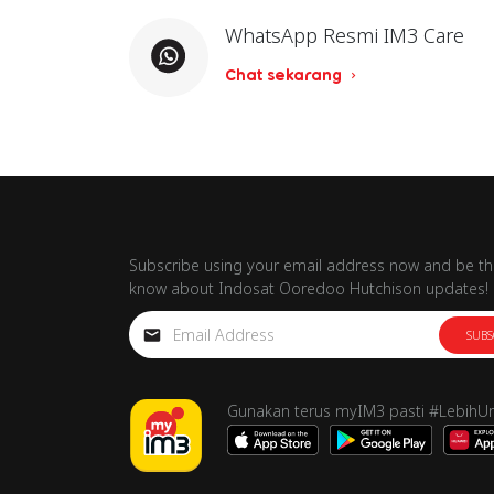
WhatsApp Resmi IM3 Care
Chat sekarang
Subscribe using your email address now and be the
know about Indosat Ooredoo Hutchison updates!
SUBS
Gunakan terus myIM3 pasti #LebihU