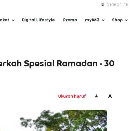
Gerai Online
Paket
Digital Lifestyle
Promo
myIM3
Shop
erkah Spesial Ramadan - 30
A
A
Ukuran huruf