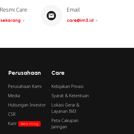
 Resmi Care
Email
 sekarang
care@im3.id
Perusahaan
Care
Perusahaan Kami
Kebijakan Privasi
Media
Syarat & Ketentuan
Hubungan Investor
Lokasi Gerai &
Layanan IM3
CSR
Peta Cakupan
Karir
We're Hiring
Jaringan