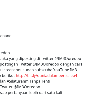
menang
redoo
buka yang diposting di Twitter @IM3Ooredoo
 postingan Twitter @IM3Ooredoo dengan cara
ti screenshot sudah subscribe YouTube IM3
o berikut
http://bit.ly/duniadalamberisalep4
an #SilaturahmiTanpaHenti
w Twitter @IM3Ooredoo
ab pertanyaan lebih dari satu kali