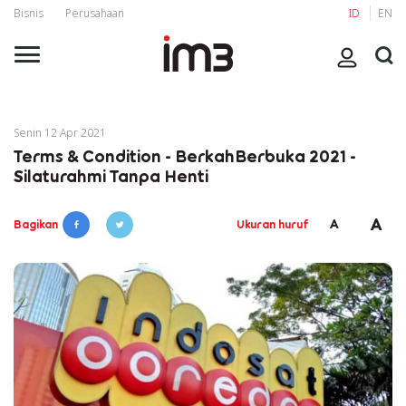
Bisnis
Perusahaan
ID
EN
Senin 12 Apr 2021
Terms & Condition - BerkahBerbuka 2021 -
Silaturahmi Tanpa Henti
A
A
Bagikan
Ukuran huruf