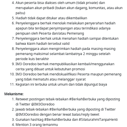
Akun peserta bisa diakses oleh umum (tidak private) dan
merupakan akun pribadi (bukan akun dagang, komunitas, atau akun
palsu)
Hadiah tidak dapat ditukar atau dikembalikan
Penyelenggara berhak menolak melakukan penyerahan hadiah
apapun bila terdapat penyimpangan atau terindikasi adanya
penipuan oleh Peserta dan/atau Pemenang
Penyelenggara berhak untuk menahan hadiah sampai ditentukan
bahwa klaim hadiah tersebut valid
Penyelenggara akan mengirimkan hadiah pada masing-masing
pemenang maksimal selambat-lambatnya 2 minggu setelah
periode kuis berakhir
IM3 Ooredoo berhak mempublikasikan kembali/menggunakan
cerita yang dibuat untuk kebutuhan promosi
IM3 Ooredoo berhak mendiskualifikasi Peserta maupun pemenang
yang tidak mematuhi atau melanggar syarat
Kegiatan ini terbuka untuk umum dan tidak dipungut biaya
Mekanisme:
Retweet postingan tebak-tebakan #BerkahBerbuka yang diposting
di Twitter @IM3Ooredoo
Jawab tebak-tebakan #BerkahBerbuka yang diposting di Twitter
@IM3Ooredoo dengan benar lewat balas/reply tweet
Gunakan hashtag #BerkahBerbuka dan #SilaturahmiTanpaHenti
Mention 3 orang temanmu