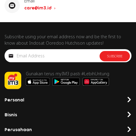
Email
care@im3.id
Subscribe using your email address now and be the first to
know about Indosat Ooredoo Hutchison updates!
SUBSCRIBE
Gunakan terus myIM3 pasti #LebihUntung
Personal
Bisnis
Perusahaan