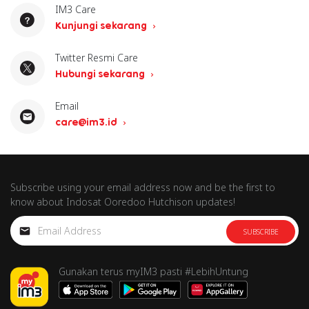
IM3 Care
Kunjungi sekarang
Twitter Resmi Care
Hubungi sekarang
Email
care@im3.id
Subscribe using your email address now and be the first to
know about Indosat Ooredoo Hutchison updates!
SUBSCRIBE
Gunakan terus myIM3 pasti #LebihUntung