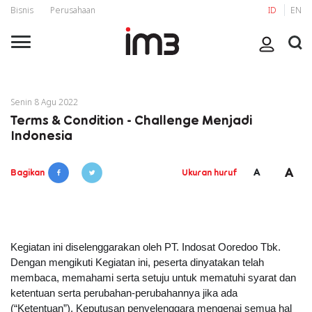
Bisnis
Perusahaan
ID
EN
Senin 8 Agu 2022
Terms & Condition - Challenge Menjadi
Indonesia
A
A
Bagikan
Ukuran huruf
Kegiatan ini diselenggarakan oleh PT. Indosat Ooredoo Tbk. 
Dengan mengikuti Kegiatan ini, peserta dinyatakan telah 
membaca, memahami serta setuju untuk mematuhi syarat dan 
ketentuan serta perubahan-perubahannya jika ada 
(“Ketentuan”). Keputusan penyelenggara mengenai semua hal 