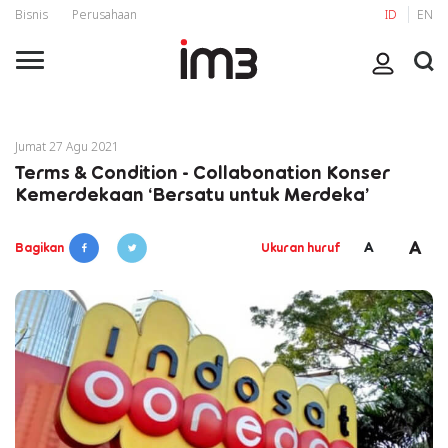
Bisnis
Perusahaan
ID
EN
Jumat 27 Agu 2021
Terms & Condition - Collabonation Konser
Kemerdekaan ‘Bersatu untuk Merdeka’
A
A
Bagikan
Ukuran huruf