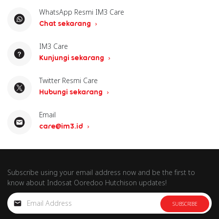
WhatsApp Resmi IM3 Care
Chat sekarang
IM3 Care
Kunjungi sekarang
Twitter Resmi Care
Hubungi sekarang
Email
care@im3.id
Subscribe using your email address now and be the first to
know about Indosat Ooredoo Hutchison updates!
SUBSCRIBE