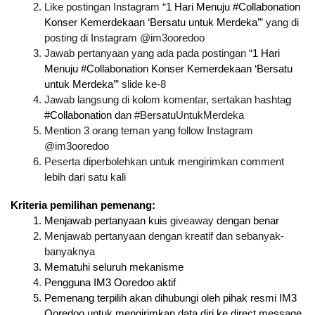
Like postingan Instagram “
1 Hari Menuju #Collabonation 
Konser Kemerdekaan ‘Bersatu untuk Merdeka’
” yang di 
posting di Instagram @im3ooredoo
Jawab pertanyaan yang ada pada postingan “
1 Hari 
Menuju #Collabonation Konser Kemerdekaan ‘Bersatu 
untuk Merdeka’
” slide ke-8
Jawab langsung di kolom komentar, sertakan hashta
g
#Collabonation
 d
an #BersatuUntukMerdeka
Mention 3 orang teman yang follow Instagram 
@im3ooredoo
Peserta diperbolehkan untuk mengirimkan comment 
lebih dari satu kali
Kriteria pemilihan pemenang:
Menjawab pertanyaan kuis 
giveaway
 dengan benar
Menjawab pertanyaan dengan kreatif dan sebanyak-
banyaknya
Mematuhi seluruh mekanisme
Pengguna IM3 Ooredoo aktif
Pemenang terpilih akan dihubungi oleh pihak resmi IM3 
Ooredoo untuk mengirimkan data diri ke direct message 