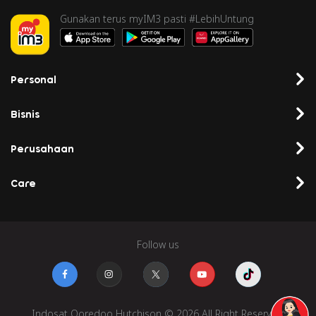
Gunakan terus myIM3 pasti #LebihUntung
Personal
Bisnis
Perusahaan
Care
Follow us
Indosat Ooredoo Hutchison © 2026 All Right Reserved