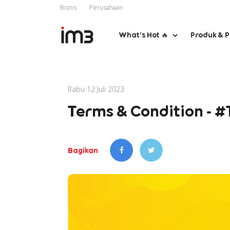
Bisnis
Perusahaan
What’s Hot 🔥
Produk & 
Rabu 12 Juli 2023
Terms & Condition - #
Bagikan