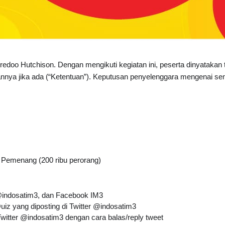
Ooredoo Hutchison. Dengan mengikuti kegiatan ini, peserta dinyatak
nya jika ada (“Ketentuan”). Keputusan penyelenggara mengenai semua 
g Pemenang (200 ribu perorang)
 @indosatim3, dan Facebook IM3
uiz
 yang diposting di Twitter @indosatim3
Twitter @indosatim3 dengan cara balas/reply tweet