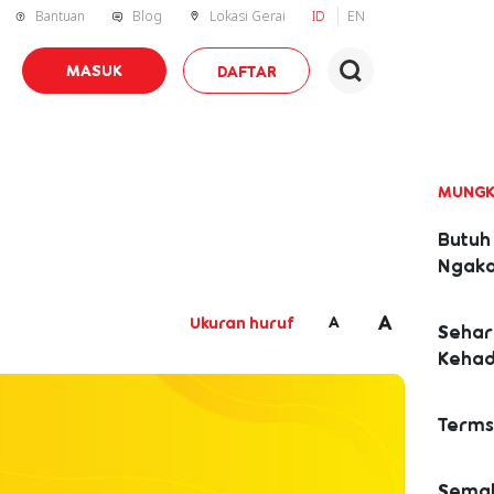
Bantuan
Blog
Lokasi Gerai
ID
EN
MASUK
DAFTAR
MUNGK
Butuh 
Ngaka
A
A
Ukuran huruf
Sehar
Kehad
Terms 
Semak