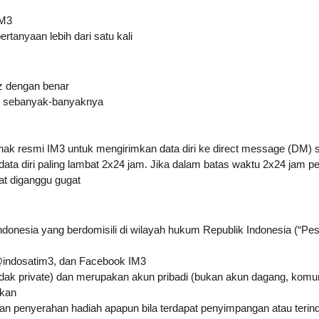
IM3
tanyaan lebih dari satu kali
z
 dengan benar
an sebanyak-banyaknya
ihak resmi IM3 untuk mengirimkan data diri ke direct message (DM) 
ta diri paling lambat 2x24 jam. Jika dalam batas waktu 2x24 jam 
pat diganggu gugat
donesia yang berdomisili di wilayah hukum Republik Indonesia (“Pese
 @indosatim3, dan Facebook IM3
dak private) dan merupakan akun pribadi (bukan akun dagang, komun
ikan
 penyerahan hadiah apapun bila terdapat penyimpangan atau terin