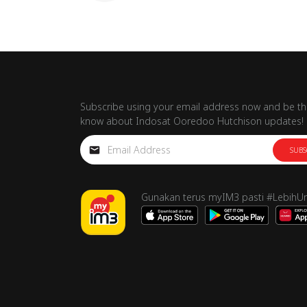
Subscribe using your email address now and be the
know about Indosat Ooredoo Hutchison updates!
SUBS
Gunakan terus myIM3 pasti #LebihU