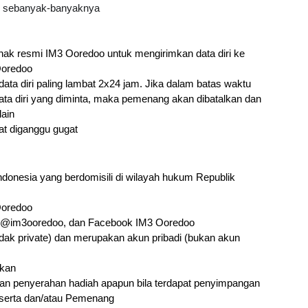
an sebanyak-banyaknya
ihak resmi IM3 Ooredoo untuk mengirimkan data diri ke 
Ooredoo
a diri paling lambat 2x24 jam. Jika dalam batas waktu 
a diri yang diminta, maka pemenang akan dibatalkan dan 
ain
pat diganggu gugat
donesia yang berdomisili di wilayah hukum Republik 
Ooredoo
m @im3ooredoo, dan Facebook IM3 Ooredoo
dak private) dan merupakan akun pribadi (bukan akun 
ikan
n penyerahan hadiah apapun bila terdapat penyimpangan 
Peserta dan/atau Pemenang