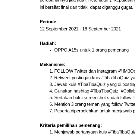
perubahannya jika ada (“Ketentuan”). Keputusan
ini bersifat final dan tidak  dapat diganggu gugat.
Periode :
12 September 2021 - 18 September 2021
Hadiah:
OPPO A15s untuk 1 orang pemenang
Mekanisme:
FOLLOW Twitter dan Instagram @IM3O
Retweet postingan kuis 
#TibaTibaQuiz
 y
Jawab kuis #TibaTibaQuiz yang di posti
Gunakan hashtag #TibaTibaQuiz, #Colla
Sertakan bukti screenshot sudah follow
Mention 3 orang teman yang follow Twi
Peserta diperbolehkan untuk menjawab per
Kriteria pemilihan pemenang:
Menjawab pertanyaan kuis 
#TibaTibaQui