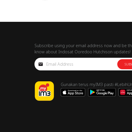
Subscribe using your email address now and be the
know about Indosat Ooredoo Hutchison updates!
SUBS
Gunakan terus myIM3 pasti #LebihU