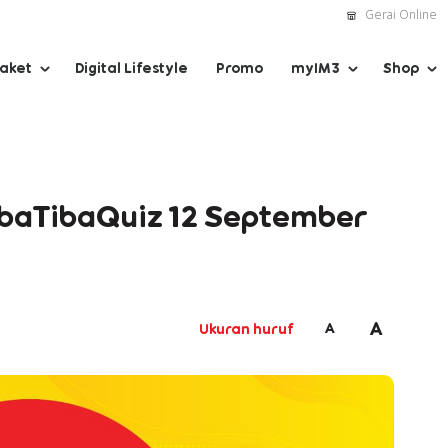
Gerai Online
Paket
Digital Lifestyle
Promo
myIM3
Shop
TibaTibaQuiz 12 September
A
A
Ukuran huruf