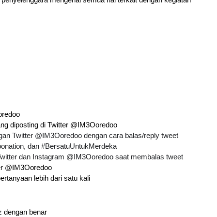
 penyelenggara mengenai semua hal terkait dengan kegiatan 
oredoo
ang diposting di Twitter @IM3Ooredoo
ngan Twitter @IM3Ooredoo dengan cara balas/reply tweet
bonation, dan #BersatuUntukMerdeka
 Twitter dan Instagram @IM3Ooredoo saat membalas tweet
tter @IM3Ooredoo
tanyaan lebih dari satu kali
z
 dengan benar