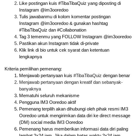
Like postingan kuis #TibaTibaQuiz yang diposting di 
Instagram @im3ooredoo
Tulis jawabanmu di kolom komentar postingan 
Instagram @im3ooredoo & gunakan hashtag 
#TibaTibaQuiz dan #Collabonation
Tag 3 temenmu yang FOLLOW Instagram @im3ooredoo
Pastikan akun Instagram tidak di-private 
Klik link di bio untuk cek syarat dan ketentuan 
lengkapnya
Kriteria pemilihan pemenang:
Menjawab pertanyaan kuis 
#TibaTibaQuiz
 dengan benar
Menjawab pertanyaan dengan kreatif dan sebanyak-
banyaknya
Mematuhi seluruh mekanisme
Pengguna IM3 Ooredoo aktif
Pemenang terpilih akan dihubungi oleh pihak resmi IM3 
Ooredoo untuk mengirimkan data diri ke direct message 
(DM) social media IM3 Ooredoo
Pemenang harus memberikan informasi data diri paling 
lambat 2x24 jam. Jika dalam batas waktu 2x24 jam 