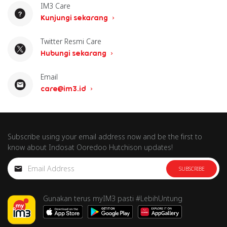
IM3 Care
Kunjungi sekarang
Twitter Resmi Care
Hubungi sekarang
Email
care@im3.id
Subscribe using your email address now and be the first to
know about Indosat Ooredoo Hutchison updates!
SUBSCRIBE
Gunakan terus myIM3 pasti #LebihUntung