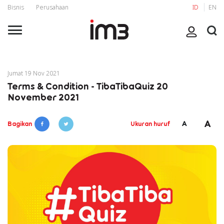
Bisnis
Perusahaan
ID
EN
Jumat 19 Nov 2021
Terms & Condition - TibaTibaQuiz 20
November 2021
A
A
Bagikan
Ukuran huruf