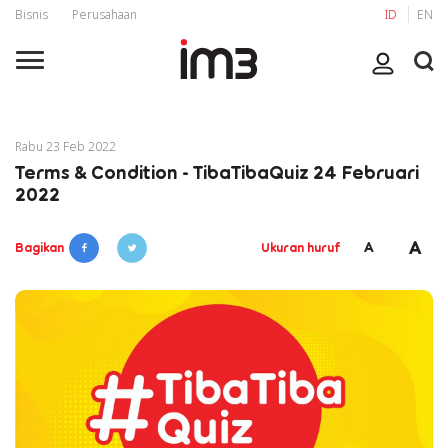
Bisnis
Perusahaan
ID
EN
Rabu 23 Feb 2022
Terms & Condition - TibaTibaQuiz 24 Februari
2022
A
A
Bagikan
Ukuran huruf