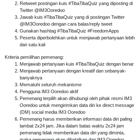
Retweet postingan kuis 
#TibaTibaQuiz
 yang diposting di 
Twitter @IM3Ooredoo
Jawab kuis #TibaTibaQuiz yang di postingan Twitter 
@IM3Ooredoo dengan cara balas/reply tweet
Gunakan hashtag #TibaTibaQuiz #FreedomApps
Peserta diperbolehkan untuk menjawab pertanyaan lebih 
dari satu kali
Kriteria pemilihan pemenang:
Menjawab pertanyaan kuis 
#TibaTibaQuiz
 dengan benar
Menjawab pertanyaan dengan kreatif dan sebanyak-
banyaknya
Mematuhi seluruh mekanisme
Pengguna IM3 Ooredoo aktif
Pemenang terpilih akan dihubungi oleh pihak resmi IM3 
Ooredoo untuk mengirimkan data diri ke direct message 
(DM) social media IM3 Ooredoo
Pemenang harus memberikan informasi data diri paling 
lambat 2x24 jam. Jika dalam batas waktu 2x24 jam 
pemenang tidak memberikan data diri yang diminta, 
maka pemenang akan dibatalkan dan IM3 Ooredoo 