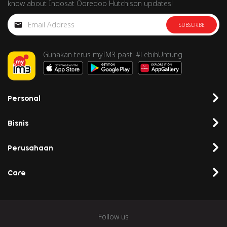
know about Indosat Ooredoo Hutchison updates!
SUBSCRIBE
Gunakan terus myIM3 pasti #LebihUntung
Personal
Bisnis
Perusahaan
Care
Follow us