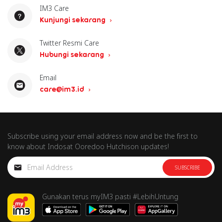
IM3 Care
Kunjungi sekarang
Twitter Resmi Care
Hubungi sekarang
Email
care@im3.id
Subscribe using your email address now and be the first to
know about Indosat Ooredoo Hutchison updates!
SUBSCRIBE
Gunakan terus myIM3 pasti #LebihUntung