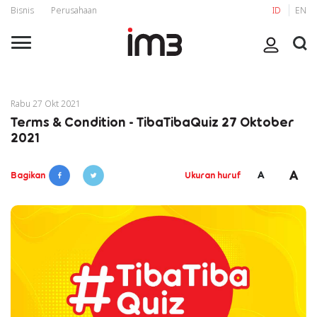
Bisnis
Perusahaan
ID
EN
Rabu 27 Okt 2021
Terms & Condition - TibaTibaQuiz 27 Oktober
2021
A
A
Bagikan
Ukuran huruf