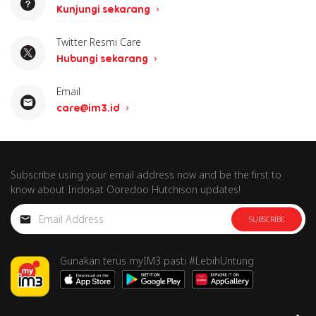
Kunjungi sekarang
Twitter Resmi Care
Hubungi sekarang
Email
care@im3.id
Subscribe using your email address now and be the first to
know about Indosat Ooredoo Hutchison updates!
SUBSCRIBE
Gunakan terus myIM3 pasti #LebihUntung