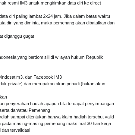
hak resmi IM3 untuk mengirimkan data diri ke direct 
a diri paling lambat 2x24 jam. Jika dalam batas waktu 
a diri yang diminta, maka pemenang akan dibatalkan dan 
pat diganggu gugat
donesia yang berdomisili di wilayah hukum Republik 
 @indosatim3, dan Facebook IM3
dak private) dan merupakan akun pribadi (bukan akun 
ikan
n penyerahan hadiah apapun bila terdapat penyimpangan 
Peserta dan/atau Pemenang
iah sampai ditentukan bahwa klaim hadiah tersebut valid
 pada masing-masing pemenang maksimal 30 hari kerja 
dan tervalidasi