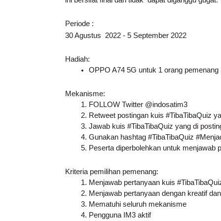
ini bersifat final dan tidak  dapat diganggu gugat.
Periode :
30 Agustus  2022 - 5 September 2022
Hadiah:
OPPO A74 5G untuk 1 orang pemenang
Mekanisme:
FOLLOW Twitter @indosatim3
Retweet postingan kuis 
#TibaTibaQuiz
 y
Jawab kuis #TibaTibaQuiz yang di postin
Gunakan hashtag #TibaTibaQuiz #Menjad
Peserta diperbolehkan untuk menjawab per
Kriteria pemilihan pemenang:
Menjawab pertanyaan kuis 
#TibaTibaQui
Menjawab pertanyaan dengan kreatif d
Mematuhi seluruh mekanisme
Pengguna IM3 aktif