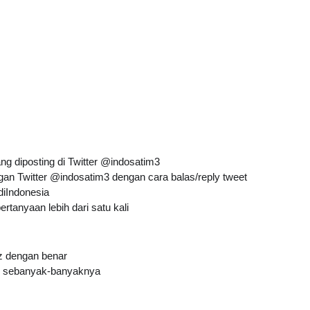
ang diposting di Twitter @indosatim3
gan Twitter @indosatim3 dengan cara balas/reply tweet
iIndonesia
tanyaan lebih dari satu kali
z
 dengan benar
an sebanyak-banyaknya