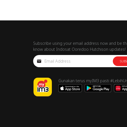
Subscribe using your email address now and be the
know about Indosat Ooredoo Hutchison updates!
SUBS
Gunakan terus myIM3 pasti #LebihU