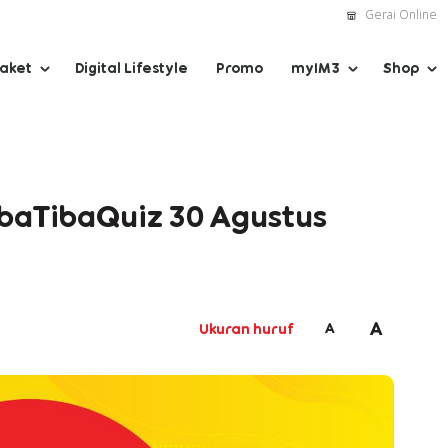
Gerai Online
Paket
Digital Lifestyle
Promo
myIM3
Shop
ibaTibaQuiz 30 Agustus
A
A
Ukuran huruf