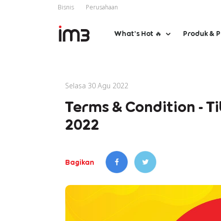
Bisnis
Perusahaan
What’s Hot 🔥
Produk & 
Selasa 30 Agu 2022
Terms & Condition - T
2022
Bagikan