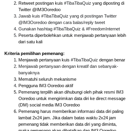
Retweet postingan kuis 
#TibaTibaQuiz
 yang diposting di 
Twitter @IM3Ooredoo
Jawab kuis #TibaTibaQuiz yang di postingan Twitter 
@IM3Ooredoo dengan cara balas/reply tweet
Gunakan hashtag #TibaTibaQuiz & #FreedomInternet
Peserta diperbolehkan untuk menjawab pertanyaan lebih 
dari satu kali
Kriteria pemilihan pemenang:
Menjawab pertanyaan kuis 
#TibaTibaQuiz
 dengan benar
Menjawab pertanyaan dengan kreatif dan sebanyak-
banyaknya
Mematuhi seluruh mekanisme
Pengguna IM3 Ooredoo aktif
Pemenang terpilih akan dihubungi oleh pihak resmi IM3 
Ooredoo untuk mengirimkan data diri ke direct message 
(DM) social media IM3 Ooredoo
Pemenang harus memberikan informasi data diri paling 
lambat 2x24 jam. Jika dalam batas waktu 2x24 jam 
pemenang tidak memberikan data diri yang diminta, 
maka pemenang akan dibatalkan dan IM3 Ooredoo 