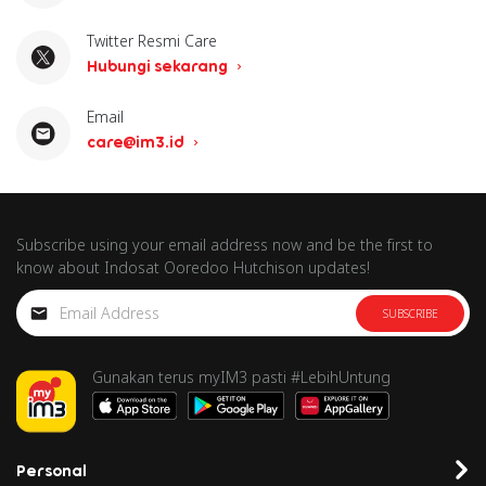
Twitter Resmi Care
Hubungi sekarang
Email
care@im3.id
Subscribe using your email address now and be the first to
know about Indosat Ooredoo Hutchison updates!
SUBSCRIBE
Gunakan terus myIM3 pasti #LebihUntung
Personal