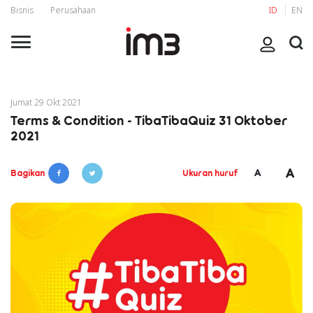
Bisnis
Perusahaan
ID
EN
Jumat 29 Okt 2021
Terms & Condition - TibaTibaQuiz 31 Oktober
2021
A
A
Bagikan
Ukuran huruf