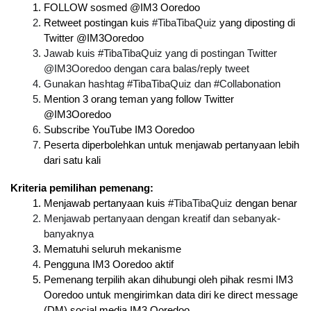
FOLLOW sosmed @IM3 Ooredoo
Retweet postingan kuis 
#TibaTibaQuiz
 yang diposting di 
Twitter @IM3Ooredoo
Jawab kuis #TibaTibaQuiz yang di postingan Twitter 
@IM3Ooredoo dengan cara balas/reply tweet
Gunakan hashtag #TibaTibaQuiz dan #Collabonation
Mention 3 orang teman yang follow Twitter 
@IM3Ooredoo
Subscribe YouTube IM3 Ooredoo
Peserta diperbolehkan untuk menjawab pertanyaan lebih 
dari satu kali
Kriteria pemilihan pemenang:
Menjawab pertanyaan kuis 
#TibaTibaQuiz
 dengan benar
Menjawab pertanyaan dengan kreatif dan sebanyak-
banyaknya
Mematuhi seluruh mekanisme
Pengguna IM3 Ooredoo aktif
Pemenang terpilih akan dihubungi oleh pihak resmi IM3 
Ooredoo untuk mengirimkan data diri ke direct message 
(DM) social media IM3 Ooredoo