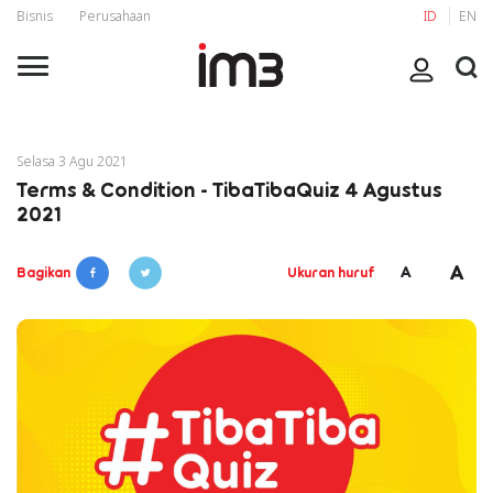
Bisnis
Perusahaan
ID
EN
Selasa 3 Agu 2021
Terms & Condition - TibaTibaQuiz 4 Agustus
2021
A
A
Bagikan
Ukuran huruf