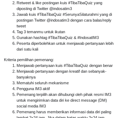
Retweet & like postingan kuis 
#TibaTibaQuiz
 yang 
diposting di Twitter @indosatim3
Jawab kuis #TibaTibaQuiz #SerunyaSilaturahmi yang di 
postingan Twitter @indosatim3 dengan cara balas/reply 
tweet
Tag 3 temanmu untuk ikutan
Gunakan hashtag #TibaTibaQuiz & #IndosatIM3
Peserta diperbolehkan untuk menjawab pertanyaan lebih 
dari satu kali
Kriteria pemilihan pemenang:
Menjawab pertanyaan kuis 
#TibaTibaQuiz
 dengan benar
Menjawab pertanyaan dengan kreatif dan sebanyak-
banyaknya
Mematuhi seluruh mekanisme
Pengguna IM3 aktif
Pemenang terpilih akan dihubungi oleh pihak resmi IM3 
untuk mengirimkan data diri ke direct message (DM) 
social media IM3
Pemenang harus memberikan informasi data diri paling 
lambat 2x24 jam. Jika dalam batas waktu 2x24 jam 