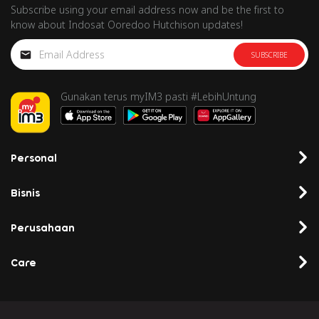
Subscribe using your email address now and be the first to
know about Indosat Ooredoo Hutchison updates!
SUBSCRIBE
Gunakan terus myIM3 pasti #LebihUntung
Personal
Bisnis
Perusahaan
Care