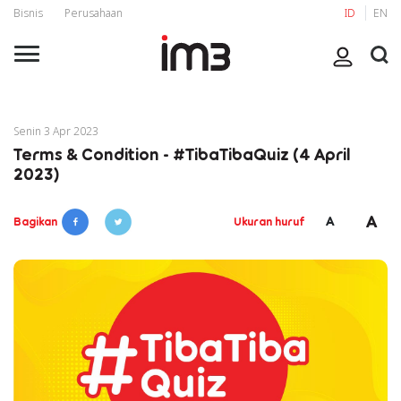
Bisnis
Perusahaan
ID
EN
Senin 3 Apr 2023
Terms & Condition - #TibaTibaQuiz (4 April
2023)
A
A
Bagikan
Ukuran huruf